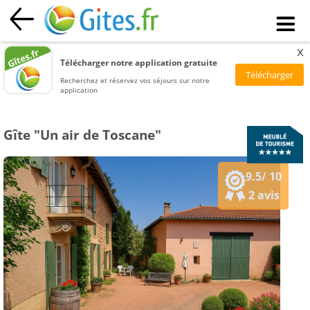
x
Télécharger notre application gratuite
Recherchez et réservez vos séjours sur notre
application
Gîte "Un air de Toscane"
9.5/ 10
2 avis