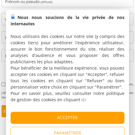
Prénom ou pseudo
(diffusé)
Nous nous soucions de la vie privée de nos
Ville
(diffusé)
internautes
Nous utilisons des cookies sur notre site (y compris des
Nom
(non diffusé)
cookies tiers) pour améliorer l'expérience utilisateur,
assurer le bon fonctionnement du site, réaliser des
analyses d'audience et vous proposer des offres
E-mail
(non diffusé)
publicitaires les plus adaptées.
Pour bénéficier de la meilleure expérience, vous pouvez
accepter ces cookies en cliquant sur "Accepter", refuser
tous les cookies en cliquant sur "Refuser" ou bien
J'accepte les Conditions Générales d'Utilisation des avis clients (
CGU
). De plus,
personnaliser votre choix en cliquant sur "Paramétrer".
Pour en savoir plus, veuillez consulter notre politique
j'affirme avoir séjourné à cette adresse et de ne pas être lié personnellement avec
les propriétaires.
de gestion des cookies en cliquant
ici
ACCEPTER
PARAMÉTRER