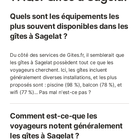
chaises longues et des parasols. La propriété dispose d'un
parking privé sur place et est entièrement non-fumeurs. Les
Quels sont les équipements les
activités à proximité incluent la randonnée, le cyclisme, le
canoë, l'équitation et la pêche, avec un golf situé à moins de 3
plus souvent disponibles dans les
km. La maison offre une vue sur la cour intérieure et une rue
gîtes à Sagelat ?
calme.
Du côté des services de Gites.fr, il semblerait que
les gîtes à Sagelat possèdent tout ce que les
voyageurs cherchent. Ici, les gîtes incluent
généralement diverses installations, et les plus
proposés sont : piscine (98 %), balcon (78 %), et
wifi (77 %)... Pas mal n'est-ce pas ?
Comment est-ce-que les
voyageurs notent généralement
les gîtes à Sagelat ?