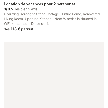
maison. Mais aussi des joujoux pour les p
Location de vacances pour 2 personnes
8.5
Très bien
⋅
2 avis
Charming Dordogne Stone Cottage - Entire Home, Renovated
Living Room, Updated Kitchen - Near Wineries is situated in
Sagelat, 49 km from Bergerac Train Station, 43 km from
WiFi
Internet
Draps de lit
Lascaux, and 5 km from Lolivarie Golf Course.
113 €
dès
par nuit