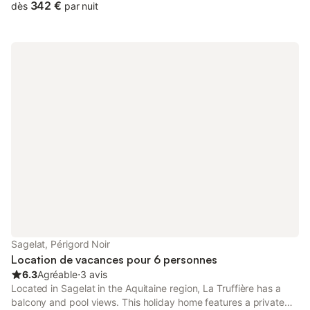
touristiques dans un rayon de 25 km : villages médiévaux,
342 €
dès
par nuit
châteaux, grottes, ballades en gabarres sur la Dordogne,
canoë, randonnées pédestres et cyclistes ect...
Sagelat, Périgord Noir
Location de vacances pour 6 personnes
6.3
Agréable
⋅
3 avis
Located in Sagelat in the Aquitaine region, La Truffière has a
balcony and pool views. This holiday home features a private