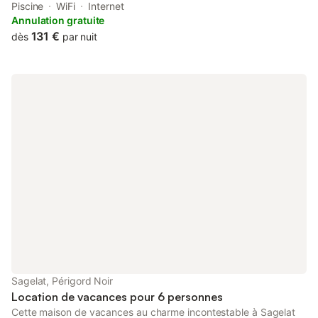
pool, a garden, barbecue facilities, free WiFi and free private
Piscine
WiFi
Internet
parking.
Annulation gratuite
131 €
dès
par nuit
Sagelat, Périgord Noir
Location de vacances pour 6 personnes
Cette maison de vacances au charme incontestable à Sagelat