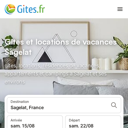
Gîtes et locations de vacances
Sagelat
gîtes, locations, résidences de vacances,
appartements et campings à Sagelat et ses
environs
Destination
Sagelat, France
Arrivée
Départ
sam. 15/08
sam. 22/08