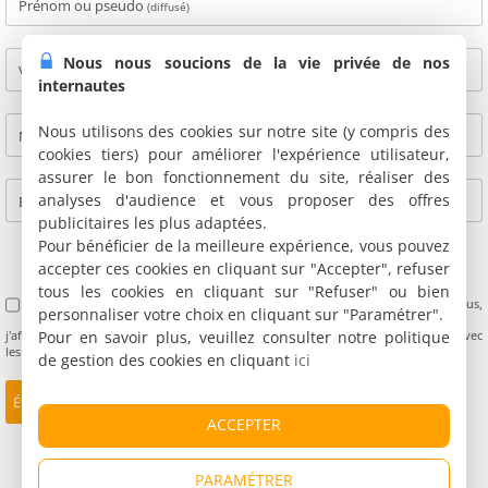
Prénom ou pseudo
(diffusé)
Nous nous soucions de la vie privée de nos
Ville
(diffusé)
internautes
Nous utilisons des cookies sur notre site (y compris des
Nom
(non diffusé)
cookies tiers) pour améliorer l'expérience utilisateur,
assurer le bon fonctionnement du site, réaliser des
analyses d'audience et vous proposer des offres
E-mail
(non diffusé)
publicitaires les plus adaptées.
Pour bénéficier de la meilleure expérience, vous pouvez
accepter ces cookies en cliquant sur "Accepter", refuser
tous les cookies en cliquant sur "Refuser" ou bien
J'accepte les Conditions Générales d'Utilisation des avis clients (
CGU
). De plus,
personnaliser votre choix en cliquant sur "Paramétrer".
Pour en savoir plus, veuillez consulter notre politique
j'affirme avoir séjourné à cette adresse et de ne pas être lié personnellement avec
les propriétaires.
de gestion des cookies en cliquant
ici
ACCEPTER
PARAMÉTRER