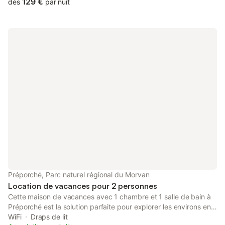
129 €
dès
par nuit
Préporché, Parc naturel régional du Morvan
Location de vacances pour 2 personnes
Cette maison de vacances avec 1 chambre et 1 salle de bain à
Préporché est la solution parfaite pour explorer les environs en
toute simplicité. Les amoureux de la nature et du grand air
WiFi
Draps de lit