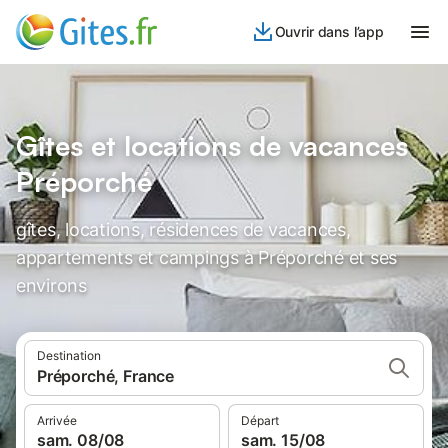
Ouvrir dans l’app
Gîtes et locations de vacances
Préporché
gîtes, locations, résidences de vacances,
appartements et campings à Préporché et ses
environs
Destination
Préporché, France
Arrivée
Départ
sam. 08/08
sam. 15/08