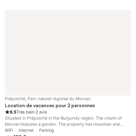
en voiture et parcourez le trajet de 9 minutes jusqu'à Étang des
Sources. Profitez du confort de la maison et bien plus pendant
votre séjour : le WI-Fi et chauffage, mais également une planche
à repasser et des draps sont à votre disposition. Parmi les
autres équipements, vous trouverez du savon, du papier toilette
et un sèche-cheveux.
Préporché, Parc naturel régional du Morvan
Location de vacances pour 2 personnes
8.5
Très bien
⋅
2 avis
Situated in Préporché in the Burgundy region, The charm of
Morvan features a garden. The property has mountain and
garden views, and is 45 km from Morvan Regional Natural Park.
WiFi
Internet
Parking