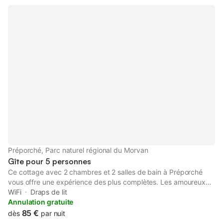
Préporché, Parc naturel régional du Morvan
Gîte pour 5 personnes
Ce cottage avec 2 chambres et 2 salles de bain à Préporché
vous offre une expérience des plus complètes. Les amoureux
de la nature et du grand air seront ravis de loger à cinq minutes
WiFi
Draps de lit
de marche des attractions suivantes : Parc naturel régional du
Annulation gratuite
Morvan et Morvan. Profitez d'une balade de cinq minutes
85 €
dès
par nuit
jusqu'à Basilique Sainte-Marie-Madeleine de Vézelay, ou sautez