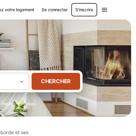
ez votre logement
Se connecter
S'inscrire
CHERCHER
·
·
Hautes-Pyrénées
aborde et ses