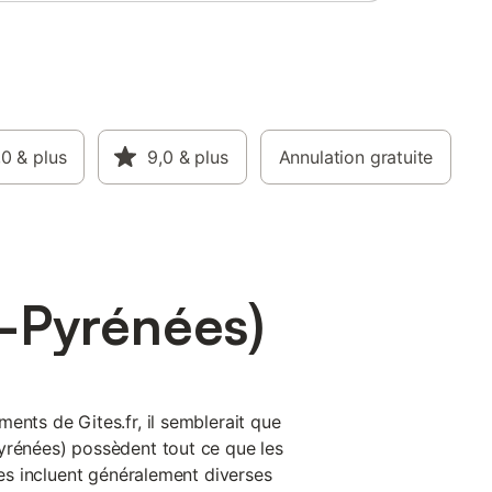
,0
& plus
9,0
& plus
Annulation gratuite
s-Pyrénées)
ents de Gites.fr, il semblerait que
yrénées) possèdent tout ce que les
îtes incluent généralement diverses