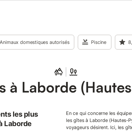
nible, et des jeux pour enfants
rnis pour des moments ludiques.
-vous de la nature sur la
 couverte (ou vous pouvez
os repas) ou dans le jardin,
'un salon de jardin et d'un
bâti. Le parking privé est juste à
a maison. Notre offre spéciale
Animaux domestiques autorisés
Piscine
8
arre à 380,00€/semaine.
z-nous pour réserver dans ce
servé des Baronnies. Laissez-vous
ar des activités en plein air telles
ndonnée, l'observation de la
 la découverte de
s à Laborde (Haute
nts les plus
En ce qui concerne les équipem
les gîtes à Laborde (Hautes-P
 à Laborde
voyageurs désirent. Ici, les g