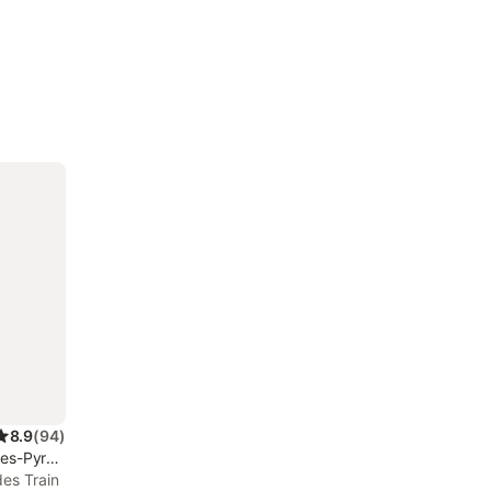
8.9
(
94
)
tes-Pyrénées
es Train