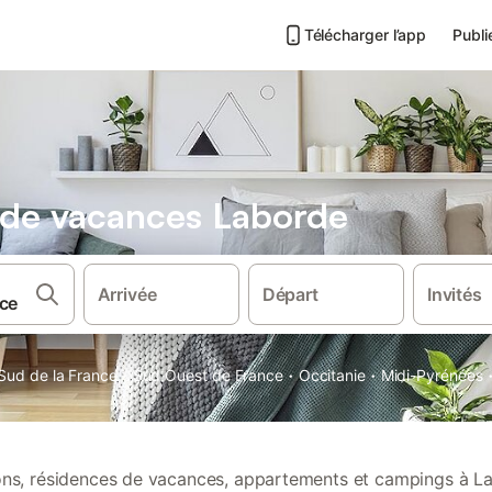
Télécharger l’app
Publi
s de vacances Laborde
Arrivée
Départ
Invités
·
·
·
Sud de la France
Sud Ouest de France
Occitanie
Midi-Pyrénées
ions, résidences de vacances, appartements et campings à L