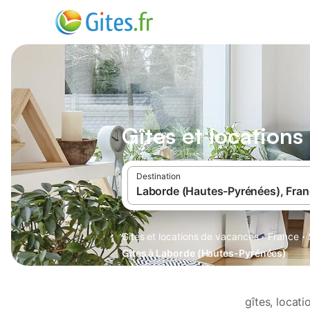
Gîtes et location
Destination
·
·
Gîtes et locations de vacances
France
Gîtes à Laborde (Hautes-Pyrénées)
gîtes, locat