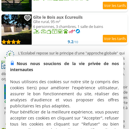
Gîte le Bois aux Écureuils
Gîte rural, 95 m²
6 personnes, 3 chambres, 1 salle de bains
9.2
/10
L'Ecolabel repose sur le principe d'une "approche globale" qui
"prend en considération le cycle de vie du produit depuis
Nous nous soucions de la vie privée de nos
l'extraction des matières premières, la fabrication, la
distribution, et l'utilisation jusqu'à son recyclage ou son
internautes
élimination". Il est délivré, en France, par AFNOR Certification,
organisme certificateur indépendant.
Nous utilisons des cookies sur notre site (y compris des
Séjourner dans un établissement Clef Verte, c'est à la fois avoir
cookies tiers) pour améliorer l'expérience utilisateur,
l'assurance d'un environnement préservé sur son lieu de
assurer le bon fonctionnement du site, réaliser des
résidence, et c'est aussi encourager des pratiques écologiques
analyses d'audience et vous proposer des offres
plus respectueuses dans le secteur du tourisme. La Clef Verte
publicitaires les plus adaptées.
est un label volontaire attribué chaque année par un jury indépendant à
Pour bénéficier de la meilleure expérience, vous pouvez
l'ensemble du secteur de l'hébergement touristique écologique.
accepter ces cookies en cliquant sur "Accepter", refuser
Cet hébergement de qualification environnementale aura
tous les cookies en cliquant sur "Refuser" ou bien
pour objectif premier la recherche d'une meilleure qualité