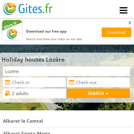
x
Download our free app
Search and book your stays on our app
Holiday houses Lozère
Albaret le Comtal
Albaret Sainte-Marie