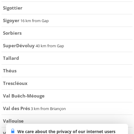
Sigottier
Sigoyer
16 km from Gap
Sorbiers
SuperDévoluy
40 km from Gap
Tallard
Théus
Trescléoux
Val Buëch-Méouge
Val des Prés
3 km from Briançon
Vallouise
We care about the privacy of our internet users
Valserres
17 km from Gap