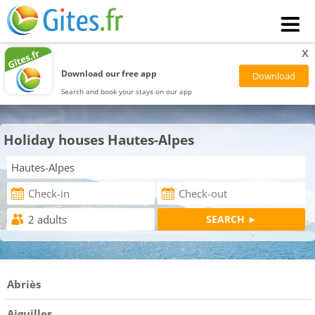
x
Download our free app
Search and book your stays on our app
Holiday houses Hautes-Alpes
Abriès
Aiguilles