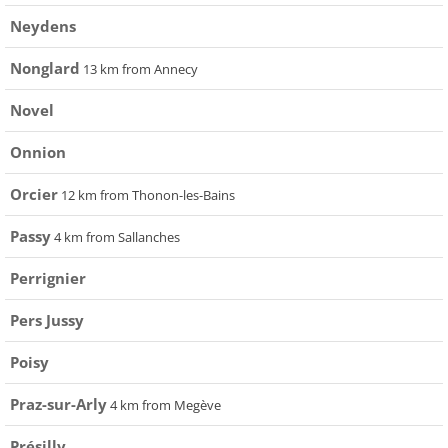
Neydens
Nonglard
13 km from Annecy
Novel
Onnion
Orcier
12 km from Thonon-les-Bains
Passy
4 km from Sallanches
Perrignier
Pers Jussy
Poisy
Praz-sur-Arly
4 km from Megève
Présilly