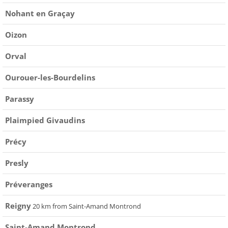
Nohant en Graçay
Oizon
Orval
Ourouer-les-Bourdelins
Parassy
Plaimpied Givaudins
Précy
Presly
Préveranges
Reigny
20 km from Saint-Amand Montrond
Saint-Amand Montrond