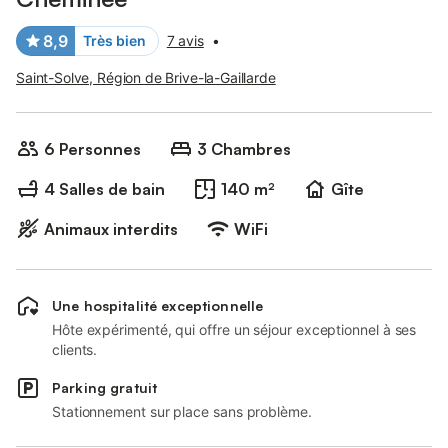
8,9
Très bien
7 avis
•
Saint-Solve, Région de Brive-la-Gaillarde
6 Personnes
3 Chambres
4 Salles de bain
140 m²
Gîte
Animaux interdits
WiFi
Une hospitalité exceptionnelle
Hôte expérimenté, qui offre un séjour exceptionnel à ses
clients.
Parking gratuit
Stationnement sur place sans problème.