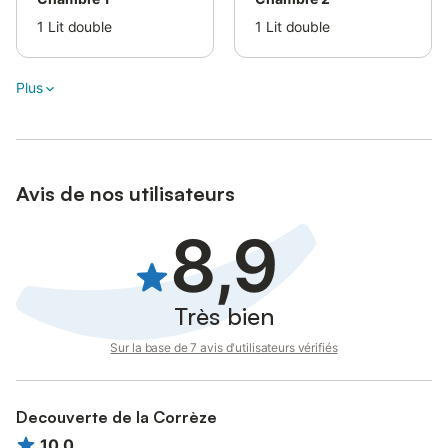
Linge de toilette
1
Lit double
1
Lit double
Le forfait de 6€00 par charge/voiture électrique
Plus
Avis de nos utilisateurs
8,9
Très bien
Sur la base de 7 avis d'utilisateurs vérifiés
Decouverte de la Corrèze
10,0