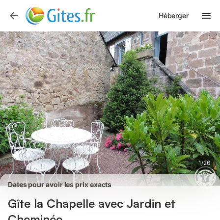
Photos
Équipements
Avis des voyageurs
Héberger
1
/
26
Dates pour avoir les prix exacts
Gîte la Chapelle avec Jardin et
Cheminée