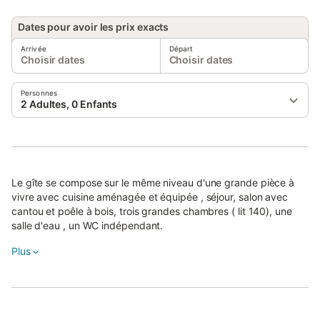
Dates pour avoir les prix exacts
Arrivée
Départ
Choisir dates
Choisir dates
Personnes
2 Adultes, 0 Enfants
Le gîte se compose sur le même niveau d'une grande pièce à
vivre avec cuisine aménagée et équipée , séjour, salon avec
cantou et poêle à bois, trois grandes chambres ( lit 140), une
salle d'eau , un WC indépendant.
Une salle détente avec bibliothèque complète le bien ainsi
Plus
qu'une cour ombragée avec barbecue et salon de jardin pour
les repas en extérieur.
Vous trouverez également un jacuzzi 5 personnes couvert ( à
l'intérieur d'ue grange) accessible d'avril à octobre, . vue sur
une petite chapelle et son jardin.