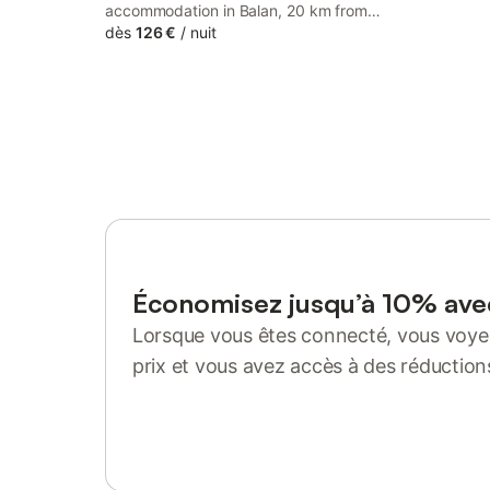
accommodation in Balan, 20 km from
Château fort de Bouillon and 27 km from
dès
126 €
/
nuit
Ardennes Golf Course. The property is
non-smoking and is located 31 km from
Abbaye de Sept Fontaines Golf Course.
Économisez jusqu’à 10% av
Lorsque vous êtes connecté, vous voyez
prix et vous avez accès à des réduction
Se connecter ou s'inscrire