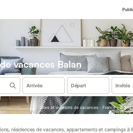
Publi
s de vacances Balan
Arrivée
Départ
Invités
·
·
Gîtes et locations de vacances
France
Grand 
ations, résidences de vacances, appartements et campings à B