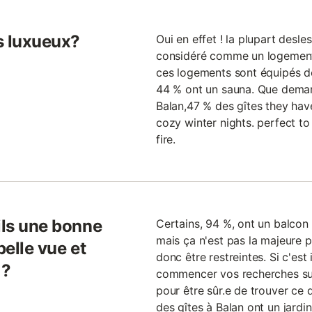
ls luxueux?
Oui en effet ! la plupart desle
considéré comme un logement 
ces logements sont équipés de
44 % ont un sauna. Que deman
Balan,47 % des gîtes they ha
cozy winter nights. perfect to
fire.
ils une bonne
Certains, 94 %, ont un balcon 
mais ça n'est pas la majeure pa
belle vue et
donc être restreintes. Si c'est
 ?
commencer vos recherches suffi
pour être sûr.e de trouver ce
des gîtes à Balan ont un jardi