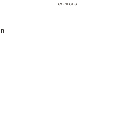
environs
an