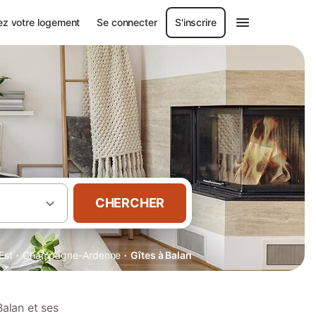
ez votre logement
Se connecter
S'inscrire
CHERCHER
·
·
Est
Champagne-Ardenne
Gîtes à Balan
alan et ses