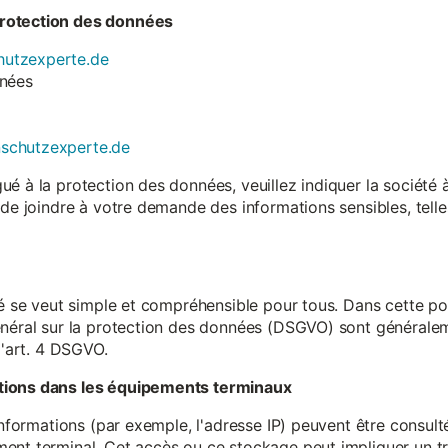
rotection des données
utzexperte.de
nnées
nschutzexperte.de
é à la protection des données, veuillez indiquer la société
 de joindre à votre demande des informations sensibles, tell
té se veut simple et compréhensible pour tous. Dans cette poli
néral sur la protection des données (DSGVO) sont généralemen
l'art. 4 DSGVO.
tions dans les équipements terminaux
 informations (par exemple, l'adresse IP) peuvent être consu
ent terminal. Cet accès ou ce stockage peut impliquer un tr