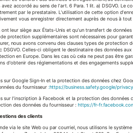
vez accordé au sens de l'art. 6 Para. 1 lit. a) DSGVO. Le c
istrement par le prestataire. L'utilisation de cette option d'e
tivement vous enregistrer directement auprès de nous à tou
 ont leur siège aux États-Unis et qu'un transfert de données
 de protection supplémentaires sont nécessaires pour garanti
rer, nous avons convenu des clauses types de protection de
. c DSGVO. Celles-ci obligent le destinataire des données aux 
ction en Europe. Dans les cas où cela ne peut pas être gar
ons d'obtenir des réglementations et des engagements suppl
s sur Google Sign-In et la protection des données chez Googl
données du fournisseur
:https://business.safety.google/privacy
s sur l'inscription à Facebook et la protection des données 
ection des données du fournisseur :
https://fr-fr.facebook.co
stions des clients
 via le site Web ou par courriel, nous utilisons le système 