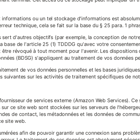
x informations ou un tel stockage d'informations est absolum
rreur technique, cela se fait sur la base du § 25 para. 1 phr
 sert d'autres objectifs (par exemple, la conception de notr
r la base de l'article 25 (1) TDDDG qu'avec votre consentemen
tre révoqué à tout moment pour l'avenir. Les dispositions d
données (BDSG) s'appliquent au traitement de vos données pe
raitement de vos données personnelles et les bases juridique
s suivantes sur les activités de traitement spécifiques de not
fournisseur de services externe (Amazon Web Services). Ce s
sur ce site web sont stockées sur les serveurs de l'hébergeur
mandes de contact, les métadonnées et les données de communi
e site web.
mérées afin de pouvoir garantir une connexion sans problèm
erreur. Le traitement de ces données est absolument nécessai