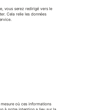
, vous serez redirigé vers le
er. Cela relie les données
ervice.
a mesure où ces informations
 à notre intention a lieu sur la