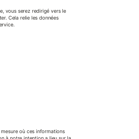
, vous serez redirigé vers le
er. Cela relie les données
ervice.
a mesure où ces informations
 à notre intention a lieu sur la