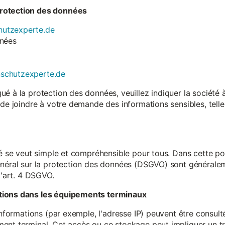
rotection des données
utzexperte.de
nnées
nschutzexperte.de
é à la protection des données, veuillez indiquer la société
 de joindre à votre demande des informations sensibles, tell
té se veut simple et compréhensible pour tous. Dans cette poli
néral sur la protection des données (DSGVO) sont généralemen
l'art. 4 DSGVO.
tions dans les équipements terminaux
 informations (par exemple, l'adresse IP) peuvent être consu
ent terminal. Cet accès ou ce stockage peut impliquer un tr