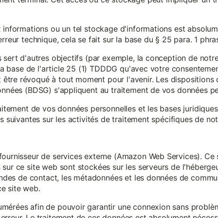
x informations ou un tel stockage d'informations est absolum
rreur technique, cela se fait sur la base du § 25 para. 1 phr
 sert d'autres objectifs (par exemple, la conception de notr
r la base de l'article 25 (1) TDDDG qu'avec votre consentemen
tre révoqué à tout moment pour l'avenir. Les dispositions d
données (BDSG) s'appliquent au traitement de vos données pe
raitement de vos données personnelles et les bases juridique
s suivantes sur les activités de traitement spécifiques de not
fournisseur de services externe (Amazon Web Services). Ce s
sur ce site web sont stockées sur les serveurs de l'hébergeur
mandes de contact, les métadonnées et les données de communi
e site web.
mérées afin de pouvoir garantir une connexion sans problèm
erreur. Le traitement de ces données est absolument nécessai