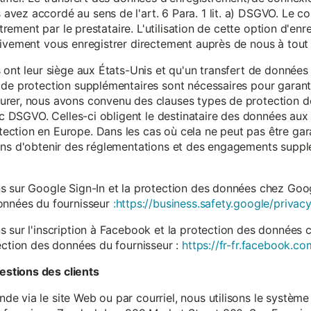
vez accordé au sens de l'art. 6 Para. 1 lit. a) DSGVO. Le c
istrement par le prestataire. L'utilisation de cette option d'e
tivement vous enregistrer directement auprès de nous à tou
 ont leur siège aux États-Unis et qu'un transfert de données
 de protection supplémentaires sont nécessaires pour garanti
rer, nous avons convenu des clauses types de protection de
. c DSGVO. Celles-ci obligent le destinataire des données aux 
ction en Europe. Dans les cas où cela ne peut pas être gar
ons d'obtenir des réglementations et des engagements suppl
s sur Google Sign-In et la protection des données chez Googl
données du fournisseur
:https://business.safety.google/privacy
s sur l'inscription à Facebook et la protection des données 
ection des données du fournisseur :
https://fr-fr.facebook.co
stions des clients
 via le site Web ou par courriel, nous utilisons le système 