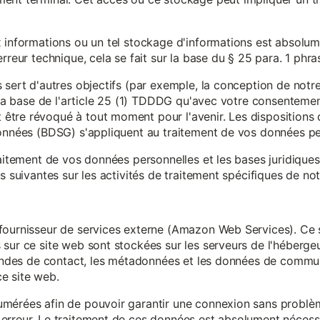
x informations ou un tel stockage d'informations est absolum
rreur technique, cela se fait sur la base du § 25 para. 1 phr
 sert d'autres objectifs (par exemple, la conception de notr
r la base de l'article 25 (1) TDDDG qu'avec votre consentemen
tre révoqué à tout moment pour l'avenir. Les dispositions d
données (BDSG) s'appliquent au traitement de vos données pe
raitement de vos données personnelles et les bases juridique
s suivantes sur les activités de traitement spécifiques de not
fournisseur de services externe (Amazon Web Services). Ce s
sur ce site web sont stockées sur les serveurs de l'hébergeur
mandes de contact, les métadonnées et les données de communi
e site web.
mérées afin de pouvoir garantir une connexion sans problèm
erreur. Le traitement de ces données est absolument nécessai