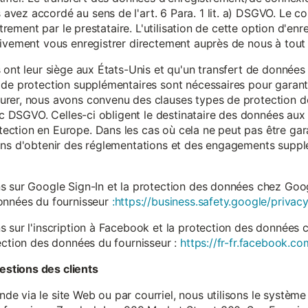
vez accordé au sens de l'art. 6 Para. 1 lit. a) DSGVO. Le c
istrement par le prestataire. L'utilisation de cette option d'e
tivement vous enregistrer directement auprès de nous à tou
 ont leur siège aux États-Unis et qu'un transfert de données
 de protection supplémentaires sont nécessaires pour garanti
rer, nous avons convenu des clauses types de protection de
. c DSGVO. Celles-ci obligent le destinataire des données aux 
ction en Europe. Dans les cas où cela ne peut pas être gar
ons d'obtenir des réglementations et des engagements suppl
s sur Google Sign-In et la protection des données chez Googl
données du fournisseur
:https://business.safety.google/privacy
s sur l'inscription à Facebook et la protection des données 
ection des données du fournisseur :
https://fr-fr.facebook.co
stions des clients
 via le site Web ou par courriel, nous utilisons le système 