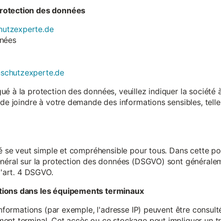
rotection des données
utzexperte.de
nnées
nschutzexperte.de
é à la protection des données, veuillez indiquer la société
 de joindre à votre demande des informations sensibles, tell
té se veut simple et compréhensible pour tous. Dans cette poli
néral sur la protection des données (DSGVO) sont généralemen
l'art. 4 DSGVO.
tions dans les équipements terminaux
 informations (par exemple, l'adresse IP) peuvent être consu
ent terminal. Cet accès ou ce stockage peut impliquer un tr