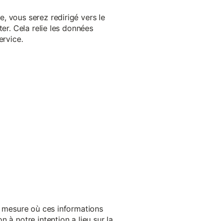
, vous serez redirigé vers le
er. Cela relie les données
ervice.
a mesure où ces informations
 à notre intention a lieu sur la