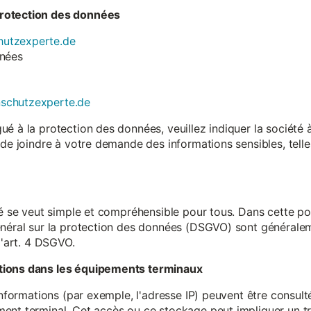
rotection des données
utzexperte.de
nnées
nschutzexperte.de
é à la protection des données, veuillez indiquer la société
 de joindre à votre demande des informations sensibles, tell
té se veut simple et compréhensible pour tous. Dans cette poli
néral sur la protection des données (DSGVO) sont généralemen
l'art. 4 DSGVO.
tions dans les équipements terminaux
 informations (par exemple, l'adresse IP) peuvent être consu
ent terminal. Cet accès ou ce stockage peut impliquer un tr