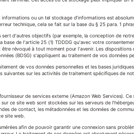
x informations ou un tel stockage d'informations est absolum
rreur technique, cela se fait sur la base du § 25 para. 1 phr
 sert d'autres objectifs (par exemple, la conception de notr
r la base de l'article 25 (1) TDDDG qu'avec votre consentemen
tre révoqué à tout moment pour l'avenir. Les dispositions d
données (BDSG) s'appliquent au traitement de vos données pe
raitement de vos données personnelles et les bases juridique
s suivantes sur les activités de traitement spécifiques de not
fournisseur de services externe (Amazon Web Services). Ce s
sur ce site web sont stockées sur les serveurs de l'hébergeur
mandes de contact, les métadonnées et les données de communi
e site web.
mérées afin de pouvoir garantir une connexion sans problèm
erreur. Le traitement de ces données est absolument nécessai