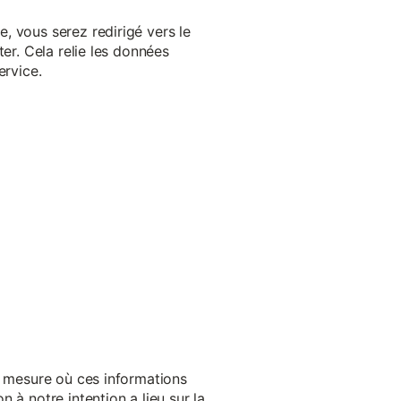
, vous serez redirigé vers le
er. Cela relie les données
ervice.
a mesure où ces informations
 à notre intention a lieu sur la