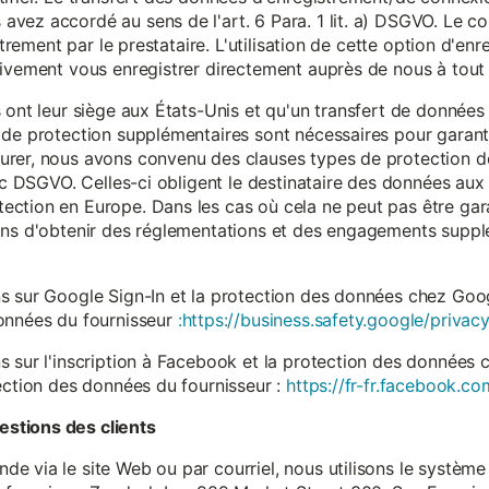
vez accordé au sens de l'art. 6 Para. 1 lit. a) DSGVO. Le c
istrement par le prestataire. L'utilisation de cette option d'e
tivement vous enregistrer directement auprès de nous à tou
 ont leur siège aux États-Unis et qu'un transfert de données
 de protection supplémentaires sont nécessaires pour garanti
rer, nous avons convenu des clauses types de protection de
. c DSGVO. Celles-ci obligent le destinataire des données aux 
ction en Europe. Dans les cas où cela ne peut pas être gar
ons d'obtenir des réglementations et des engagements suppl
s sur Google Sign-In et la protection des données chez Googl
données du fournisseur
:https://business.safety.google/privacy
s sur l'inscription à Facebook et la protection des données 
ection des données du fournisseur :
https://fr-fr.facebook.co
stions des clients
 via le site Web ou par courriel, nous utilisons le système 