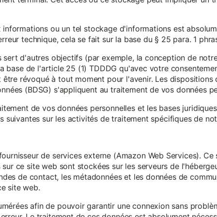
x informations ou un tel stockage d'informations est absolum
rreur technique, cela se fait sur la base du § 25 para. 1 phr
 sert d'autres objectifs (par exemple, la conception de notr
r la base de l'article 25 (1) TDDDG qu'avec votre consentemen
tre révoqué à tout moment pour l'avenir. Les dispositions d
données (BDSG) s'appliquent au traitement de vos données pe
raitement de vos données personnelles et les bases juridique
s suivantes sur les activités de traitement spécifiques de not
fournisseur de services externe (Amazon Web Services). Ce s
sur ce site web sont stockées sur les serveurs de l'hébergeur
mandes de contact, les métadonnées et les données de communi
e site web.
mérées afin de pouvoir garantir une connexion sans problèm
erreur. Le traitement de ces données est absolument nécessai