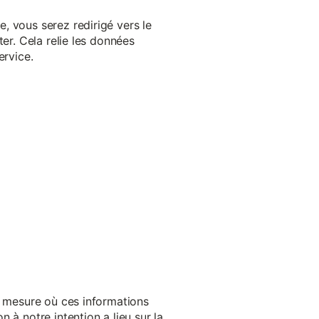
, vous serez redirigé vers le
er. Cela relie les données
ervice.
a mesure où ces informations
 à notre intention a lieu sur la