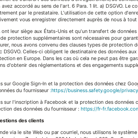
vez accordé au sens de l'art. 6 Para. 1 lit. a) DSGVO. Le c
istrement par le prestataire. L'utilisation de cette option d'e
tivement vous enregistrer directement auprès de nous à tou
 ont leur siège aux États-Unis et qu'un transfert de données
 de protection supplémentaires sont nécessaires pour garanti
rer, nous avons convenu des clauses types de protection de
. c DSGVO. Celles-ci obligent le destinataire des données aux 
ction en Europe. Dans les cas où cela ne peut pas être gar
ons d'obtenir des réglementations et des engagements suppl
s sur Google Sign-In et la protection des données chez Googl
données du fournisseur
:https://business.safety.google/privacy
s sur l'inscription à Facebook et la protection des données 
ection des données du fournisseur :
https://fr-fr.facebook.co
stions des clients
 via le site Web ou par courriel, nous utilisons le système 