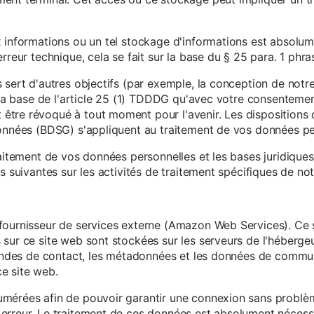
x informations ou un tel stockage d'informations est absolum
rreur technique, cela se fait sur la base du § 25 para. 1 phr
 sert d'autres objectifs (par exemple, la conception de notr
r la base de l'article 25 (1) TDDDG qu'avec votre consentemen
tre révoqué à tout moment pour l'avenir. Les dispositions d
données (BDSG) s'appliquent au traitement de vos données pe
raitement de vos données personnelles et les bases juridique
s suivantes sur les activités de traitement spécifiques de not
fournisseur de services externe (Amazon Web Services). Ce s
sur ce site web sont stockées sur les serveurs de l'hébergeur
mandes de contact, les métadonnées et les données de communi
e site web.
mérées afin de pouvoir garantir une connexion sans problèm
erreur. Le traitement de ces données est absolument nécessai