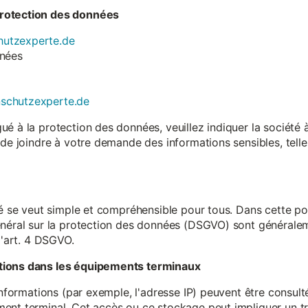
rotection des données
utzexperte.de
nnées
nschutzexperte.de
é à la protection des données, veuillez indiquer la société
 de joindre à votre demande des informations sensibles, tell
té se veut simple et compréhensible pour tous. Dans cette poli
néral sur la protection des données (DSGVO) sont généralemen
l'art. 4 DSGVO.
tions dans les équipements terminaux
 informations (par exemple, l'adresse IP) peuvent être consu
ent terminal. Cet accès ou ce stockage peut impliquer un tr