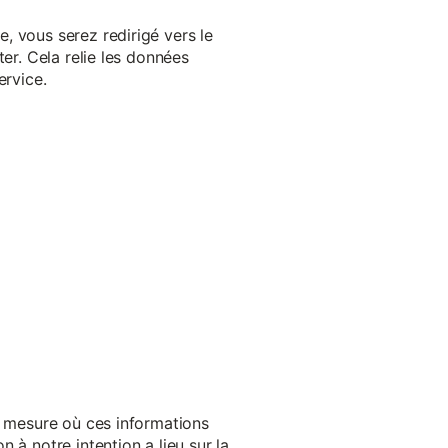
, vous serez redirigé vers le
er. Cela relie les données
ervice.
a mesure où ces informations
 à notre intention a lieu sur la