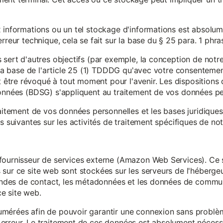
x informations ou un tel stockage d'informations est absolum
rreur technique, cela se fait sur la base du § 25 para. 1 phr
 sert d'autres objectifs (par exemple, la conception de notr
r la base de l'article 25 (1) TDDDG qu'avec votre consentemen
tre révoqué à tout moment pour l'avenir. Les dispositions d
données (BDSG) s'appliquent au traitement de vos données pe
raitement de vos données personnelles et les bases juridique
s suivantes sur les activités de traitement spécifiques de not
fournisseur de services externe (Amazon Web Services). Ce s
sur ce site web sont stockées sur les serveurs de l'hébergeur
mandes de contact, les métadonnées et les données de communi
e site web.
mérées afin de pouvoir garantir une connexion sans problèm
erreur. Le traitement de ces données est absolument nécessai