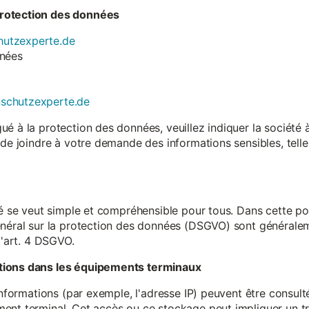
rotection des données
utzexperte.de
nnées
nschutzexperte.de
é à la protection des données, veuillez indiquer la société
 de joindre à votre demande des informations sensibles, tell
té se veut simple et compréhensible pour tous. Dans cette poli
néral sur la protection des données (DSGVO) sont généralemen
l'art. 4 DSGVO.
tions dans les équipements terminaux
 informations (par exemple, l'adresse IP) peuvent être consu
ent terminal. Cet accès ou ce stockage peut impliquer un tr