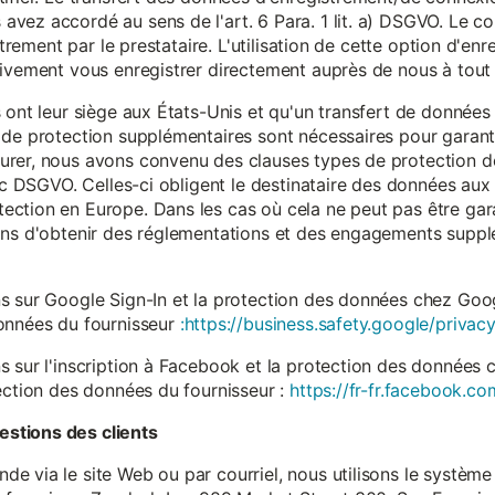
vez accordé au sens de l'art. 6 Para. 1 lit. a) DSGVO. Le c
istrement par le prestataire. L'utilisation de cette option d'e
tivement vous enregistrer directement auprès de nous à tou
 ont leur siège aux États-Unis et qu'un transfert de données
 de protection supplémentaires sont nécessaires pour garanti
rer, nous avons convenu des clauses types de protection de
. c DSGVO. Celles-ci obligent le destinataire des données aux 
ction en Europe. Dans les cas où cela ne peut pas être gar
ons d'obtenir des réglementations et des engagements suppl
s sur Google Sign-In et la protection des données chez Googl
données du fournisseur
:https://business.safety.google/privacy
s sur l'inscription à Facebook et la protection des données 
ection des données du fournisseur :
https://fr-fr.facebook.co
stions des clients
 via le site Web ou par courriel, nous utilisons le système 