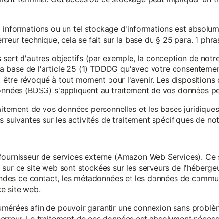
x informations ou un tel stockage d'informations est absolum
rreur technique, cela se fait sur la base du § 25 para. 1 phr
 sert d'autres objectifs (par exemple, la conception de notr
r la base de l'article 25 (1) TDDDG qu'avec votre consentemen
tre révoqué à tout moment pour l'avenir. Les dispositions d
données (BDSG) s'appliquent au traitement de vos données pe
raitement de vos données personnelles et les bases juridique
s suivantes sur les activités de traitement spécifiques de not
fournisseur de services externe (Amazon Web Services). Ce s
sur ce site web sont stockées sur les serveurs de l'hébergeur
mandes de contact, les métadonnées et les données de communi
e site web.
mérées afin de pouvoir garantir une connexion sans problèm
erreur. Le traitement de ces données est absolument nécessai