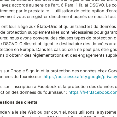
vez accordé au sens de l'art. 6 Para. 1 lit. a) DSGVO. Le c
istrement par le prestataire. L'utilisation de cette option d'e
tivement vous enregistrer directement auprès de nous à tou
 ont leur siège aux États-Unis et qu'un transfert de données
 de protection supplémentaires sont nécessaires pour garanti
rer, nous avons convenu des clauses types de protection de
. c DSGVO. Celles-ci obligent le destinataire des données aux 
ction en Europe. Dans les cas où cela ne peut pas être gar
ons d'obtenir des réglementations et des engagements suppl
s sur Google Sign-In et la protection des données chez Googl
données du fournisseur
:https://business.safety.google/privacy
s sur l'inscription à Facebook et la protection des données 
ection des données du fournisseur :
https://fr-fr.facebook.co
stions des clients
 via le site Web ou par courriel, nous utilisons le système 