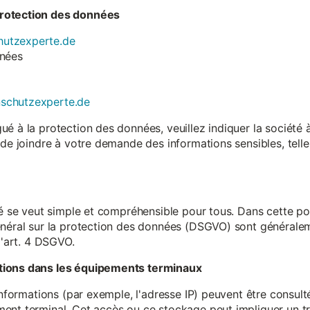
rotection des données
utzexperte.de
nnées
nschutzexperte.de
é à la protection des données, veuillez indiquer la société
 de joindre à votre demande des informations sensibles, tell
té se veut simple et compréhensible pour tous. Dans cette poli
néral sur la protection des données (DSGVO) sont généralemen
l'art. 4 DSGVO.
tions dans les équipements terminaux
 informations (par exemple, l'adresse IP) peuvent être consu
ent terminal. Cet accès ou ce stockage peut impliquer un tr