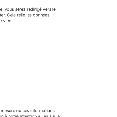
, vous serez redirigé vers le
er. Cela relie les données
ervice.
a mesure où ces informations
 à notre intention a lieu sur la