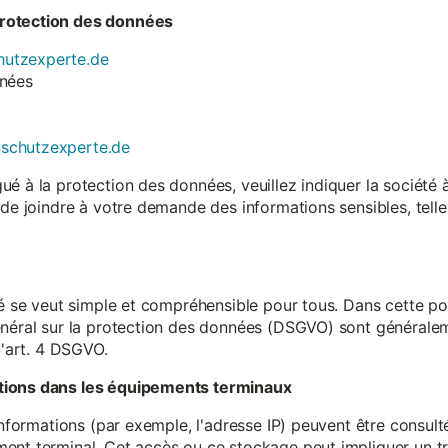
rotection des données
utzexperte.de
nnées
nschutzexperte.de
é à la protection des données, veuillez indiquer la société
 de joindre à votre demande des informations sensibles, tell
té se veut simple et compréhensible pour tous. Dans cette poli
néral sur la protection des données (DSGVO) sont généralemen
l'art. 4 DSGVO.
tions dans les équipements terminaux
 informations (par exemple, l'adresse IP) peuvent être consu
ent terminal. Cet accès ou ce stockage peut impliquer un tr