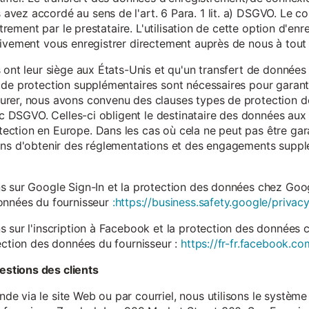
vez accordé au sens de l'art. 6 Para. 1 lit. a) DSGVO. Le c
istrement par le prestataire. L'utilisation de cette option d'e
tivement vous enregistrer directement auprès de nous à tou
 ont leur siège aux États-Unis et qu'un transfert de données
 de protection supplémentaires sont nécessaires pour garanti
rer, nous avons convenu des clauses types de protection de
. c DSGVO. Celles-ci obligent le destinataire des données aux 
ction en Europe. Dans les cas où cela ne peut pas être gar
ons d'obtenir des réglementations et des engagements suppl
s sur Google Sign-In et la protection des données chez Googl
données du fournisseur
:https://business.safety.google/privacy
s sur l'inscription à Facebook et la protection des données 
ection des données du fournisseur :
https://fr-fr.facebook.co
stions des clients
 via le site Web ou par courriel, nous utilisons le système 