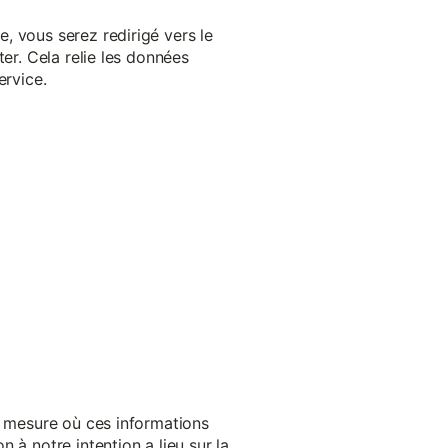
, vous serez redirigé vers le
er. Cela relie les données
ervice.
a mesure où ces informations
 à notre intention a lieu sur la