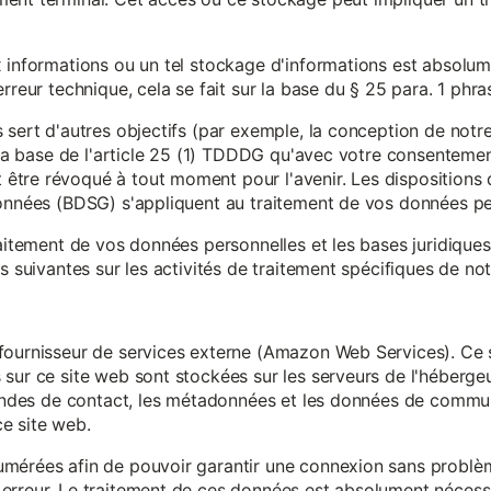
x informations ou un tel stockage d'informations est absolum
rreur technique, cela se fait sur la base du § 25 para. 1 phr
 sert d'autres objectifs (par exemple, la conception de notr
r la base de l'article 25 (1) TDDDG qu'avec votre consentemen
tre révoqué à tout moment pour l'avenir. Les dispositions d
données (BDSG) s'appliquent au traitement de vos données pe
raitement de vos données personnelles et les bases juridique
s suivantes sur les activités de traitement spécifiques de not
fournisseur de services externe (Amazon Web Services). Ce s
sur ce site web sont stockées sur les serveurs de l'hébergeur
mandes de contact, les métadonnées et les données de communi
e site web.
mérées afin de pouvoir garantir une connexion sans problèm
erreur. Le traitement de ces données est absolument nécessai