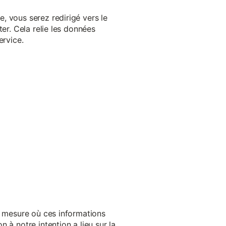
, vous serez redirigé vers le
er. Cela relie les données
ervice.
a mesure où ces informations
 à notre intention a lieu sur la