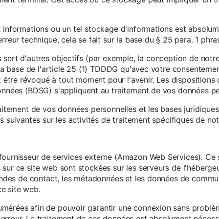
x informations ou un tel stockage d'informations est absolum
rreur technique, cela se fait sur la base du § 25 para. 1 phr
 sert d'autres objectifs (par exemple, la conception de notr
r la base de l'article 25 (1) TDDDG qu'avec votre consentemen
tre révoqué à tout moment pour l'avenir. Les dispositions d
données (BDSG) s'appliquent au traitement de vos données pe
raitement de vos données personnelles et les bases juridique
s suivantes sur les activités de traitement spécifiques de not
fournisseur de services externe (Amazon Web Services). Ce s
sur ce site web sont stockées sur les serveurs de l'hébergeur
mandes de contact, les métadonnées et les données de communi
e site web.
mérées afin de pouvoir garantir une connexion sans problèm
erreur. Le traitement de ces données est absolument nécessai