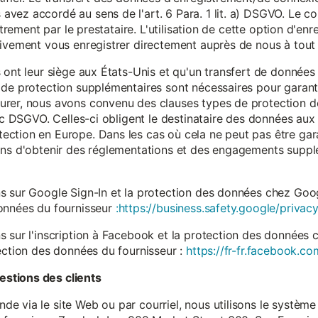
vez accordé au sens de l'art. 6 Para. 1 lit. a) DSGVO. Le c
istrement par le prestataire. L'utilisation de cette option d'e
tivement vous enregistrer directement auprès de nous à tou
 ont leur siège aux États-Unis et qu'un transfert de données
 de protection supplémentaires sont nécessaires pour garanti
rer, nous avons convenu des clauses types de protection de
. c DSGVO. Celles-ci obligent le destinataire des données aux 
ction en Europe. Dans les cas où cela ne peut pas être gar
ons d'obtenir des réglementations et des engagements suppl
s sur Google Sign-In et la protection des données chez Googl
données du fournisseur
:https://business.safety.google/privacy
s sur l'inscription à Facebook et la protection des données 
ection des données du fournisseur :
https://fr-fr.facebook.co
stions des clients
 via le site Web ou par courriel, nous utilisons le système 