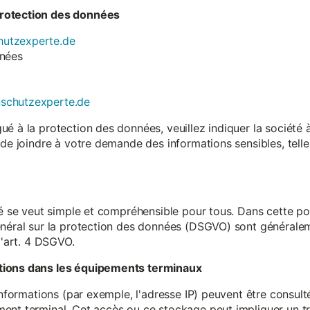
rotection des données
utzexperte.de
nnées
nschutzexperte.de
é à la protection des données, veuillez indiquer la société
 de joindre à votre demande des informations sensibles, tell
té se veut simple et compréhensible pour tous. Dans cette poli
néral sur la protection des données (DSGVO) sont généralemen
l'art. 4 DSGVO.
tions dans les équipements terminaux
 informations (par exemple, l'adresse IP) peuvent être consu
ent terminal. Cet accès ou ce stockage peut impliquer un tr