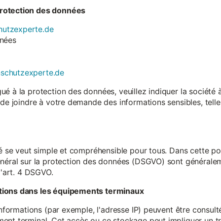
rotection des données
utzexperte.de
nnées
nschutzexperte.de
é à la protection des données, veuillez indiquer la société
 de joindre à votre demande des informations sensibles, tell
té se veut simple et compréhensible pour tous. Dans cette poli
néral sur la protection des données (DSGVO) sont généralemen
l'art. 4 DSGVO.
tions dans les équipements terminaux
 informations (par exemple, l'adresse IP) peuvent être consu
ent terminal. Cet accès ou ce stockage peut impliquer un tr