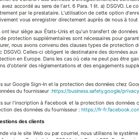
vez accordé au sens de l'art. 6 Para. 1 lit. a) DSGVO. Le c
istrement par le prestataire. L'utilisation de cette option d'e
tivement vous enregistrer directement auprès de nous à tou
 ont leur siège aux États-Unis et qu'un transfert de données
 de protection supplémentaires sont nécessaires pour garanti
rer, nous avons convenu des clauses types de protection de
. c DSGVO. Celles-ci obligent le destinataire des données aux 
ction en Europe. Dans les cas où cela ne peut pas être gar
ons d'obtenir des réglementations et des engagements suppl
s sur Google Sign-In et la protection des données chez Googl
données du fournisseur
:https://business.safety.google/privacy
s sur l'inscription à Facebook et la protection des données 
ection des données du fournisseur :
https://fr-fr.facebook.co
stions des clients
 via le site Web ou par courriel, nous utilisons le système 