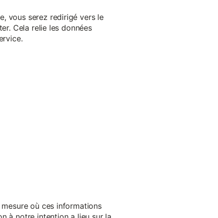
, vous serez redirigé vers le
er. Cela relie les données
ervice.
a mesure où ces informations
 à notre intention a lieu sur la