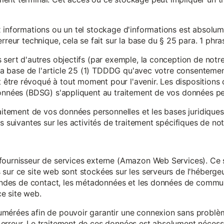
x informations ou un tel stockage d'informations est absolum
rreur technique, cela se fait sur la base du § 25 para. 1 phr
 sert d'autres objectifs (par exemple, la conception de notr
r la base de l'article 25 (1) TDDDG qu'avec votre consentemen
tre révoqué à tout moment pour l'avenir. Les dispositions d
données (BDSG) s'appliquent au traitement de vos données pe
raitement de vos données personnelles et les bases juridique
s suivantes sur les activités de traitement spécifiques de not
fournisseur de services externe (Amazon Web Services). Ce s
sur ce site web sont stockées sur les serveurs de l'hébergeur
mandes de contact, les métadonnées et les données de communi
e site web.
mérées afin de pouvoir garantir une connexion sans problèm
erreur. Le traitement de ces données est absolument nécessai