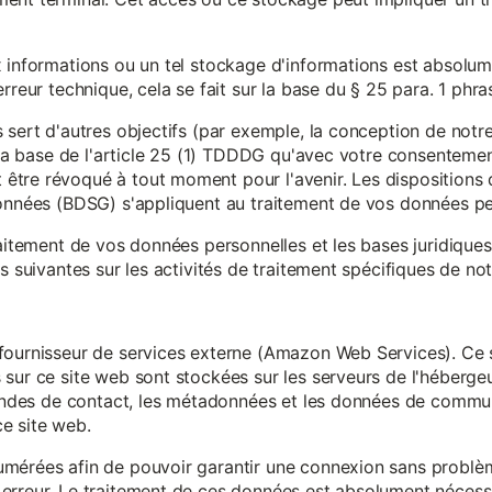
x informations ou un tel stockage d'informations est absolum
rreur technique, cela se fait sur la base du § 25 para. 1 phr
 sert d'autres objectifs (par exemple, la conception de notr
r la base de l'article 25 (1) TDDDG qu'avec votre consentemen
tre révoqué à tout moment pour l'avenir. Les dispositions d
données (BDSG) s'appliquent au traitement de vos données pe
raitement de vos données personnelles et les bases juridique
s suivantes sur les activités de traitement spécifiques de not
fournisseur de services externe (Amazon Web Services). Ce s
sur ce site web sont stockées sur les serveurs de l'hébergeur
mandes de contact, les métadonnées et les données de communi
e site web.
mérées afin de pouvoir garantir une connexion sans problèm
erreur. Le traitement de ces données est absolument nécessai