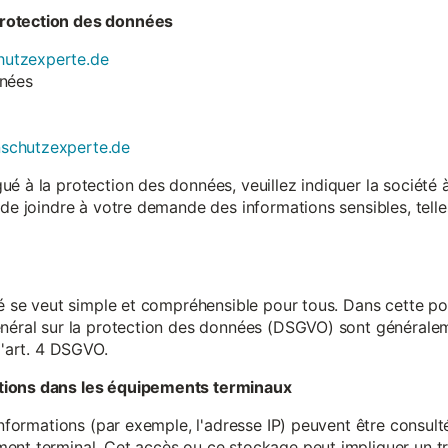
rotection des données
utzexperte.de
nnées
nschutzexperte.de
é à la protection des données, veuillez indiquer la société
 de joindre à votre demande des informations sensibles, tell
té se veut simple et compréhensible pour tous. Dans cette poli
néral sur la protection des données (DSGVO) sont généralemen
l'art. 4 DSGVO.
tions dans les équipements terminaux
 informations (par exemple, l'adresse IP) peuvent être consu
ent terminal. Cet accès ou ce stockage peut impliquer un tr