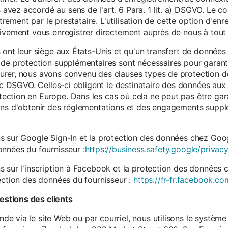
vez accordé au sens de l'art. 6 Para. 1 lit. a) DSGVO. Le c
istrement par le prestataire. L'utilisation de cette option d'e
tivement vous enregistrer directement auprès de nous à tou
 ont leur siège aux États-Unis et qu'un transfert de données
 de protection supplémentaires sont nécessaires pour garanti
rer, nous avons convenu des clauses types de protection de
. c DSGVO. Celles-ci obligent le destinataire des données aux 
ction en Europe. Dans les cas où cela ne peut pas être gar
ons d'obtenir des réglementations et des engagements suppl
s sur Google Sign-In et la protection des données chez Googl
données du fournisseur
:https://business.safety.google/privacy
s sur l'inscription à Facebook et la protection des données 
ection des données du fournisseur :
https://fr-fr.facebook.co
stions des clients
 via le site Web ou par courriel, nous utilisons le système 