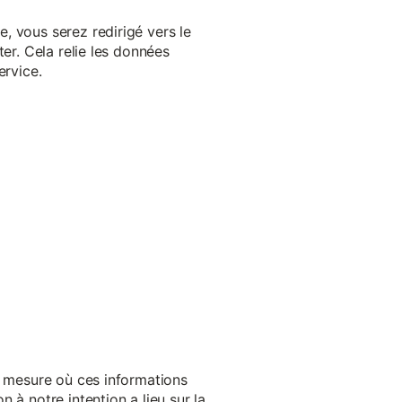
, vous serez redirigé vers le
er. Cela relie les données
ervice.
a mesure où ces informations
 à notre intention a lieu sur la