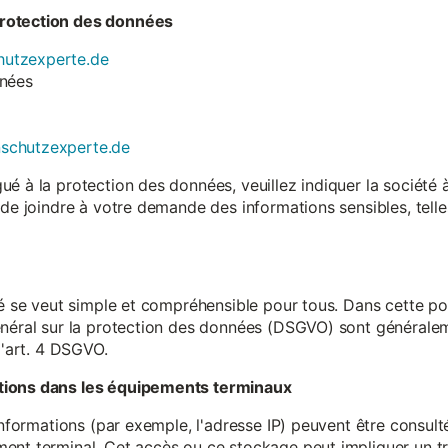
rotection des données
utzexperte.de
nnées
nschutzexperte.de
é à la protection des données, veuillez indiquer la société
 de joindre à votre demande des informations sensibles, tell
té se veut simple et compréhensible pour tous. Dans cette poli
néral sur la protection des données (DSGVO) sont généralemen
l'art. 4 DSGVO.
tions dans les équipements terminaux
 informations (par exemple, l'adresse IP) peuvent être consu
ent terminal. Cet accès ou ce stockage peut impliquer un tr