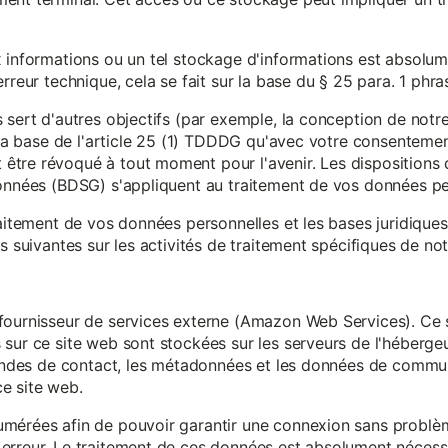
x informations ou un tel stockage d'informations est absolum
rreur technique, cela se fait sur la base du § 25 para. 1 phr
 sert d'autres objectifs (par exemple, la conception de notr
r la base de l'article 25 (1) TDDDG qu'avec votre consentemen
tre révoqué à tout moment pour l'avenir. Les dispositions d
données (BDSG) s'appliquent au traitement de vos données pe
raitement de vos données personnelles et les bases juridique
s suivantes sur les activités de traitement spécifiques de not
fournisseur de services externe (Amazon Web Services). Ce s
sur ce site web sont stockées sur les serveurs de l'hébergeur
mandes de contact, les métadonnées et les données de communi
e site web.
mérées afin de pouvoir garantir une connexion sans problèm
erreur. Le traitement de ces données est absolument nécessai