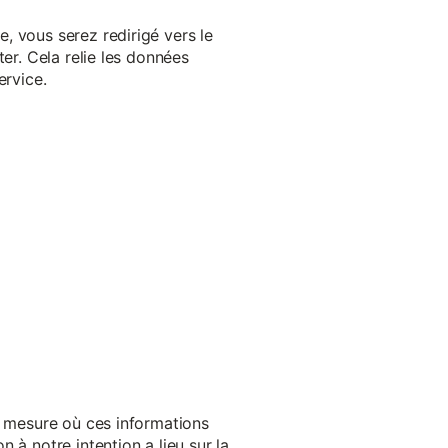
, vous serez redirigé vers le
er. Cela relie les données
ervice.
a mesure où ces informations
 à notre intention a lieu sur la