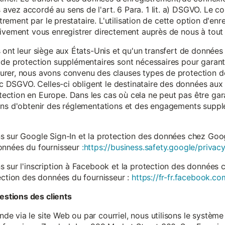
vez accordé au sens de l'art. 6 Para. 1 lit. a) DSGVO. Le c
istrement par le prestataire. L'utilisation de cette option d'e
tivement vous enregistrer directement auprès de nous à tou
 ont leur siège aux États-Unis et qu'un transfert de données
 de protection supplémentaires sont nécessaires pour garanti
rer, nous avons convenu des clauses types de protection de
. c DSGVO. Celles-ci obligent le destinataire des données aux 
ction en Europe. Dans les cas où cela ne peut pas être gar
ons d'obtenir des réglementations et des engagements suppl
s sur Google Sign-In et la protection des données chez Googl
données du fournisseur
:https://business.safety.google/privacy
s sur l'inscription à Facebook et la protection des données 
ection des données du fournisseur :
https://fr-fr.facebook.co
stions des clients
 via le site Web ou par courriel, nous utilisons le système 