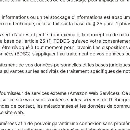
x informations ou un tel stockage d'informations est absolum
rreur technique, cela se fait sur la base du § 25 para. 1 phr
 sert d'autres objectifs (par exemple, la conception de notr
r la base de l'article 25 (1) TDDDG qu'avec votre consentemen
tre révoqué à tout moment pour l'avenir. Les dispositions d
données (BDSG) s'appliquent au traitement de vos données pe
raitement de vos données personnelles et les bases juridique
s suivantes sur les activités de traitement spécifiques de not
fournisseur de services externe (Amazon Web Services). Ce s
sur ce site web sont stockées sur les serveurs de l'hébergeur
mandes de contact, les métadonnées et les données de communi
e site web.
mérées afin de pouvoir garantir une connexion sans problèm
erreur. Le traitement de ces données est absolument nécessai