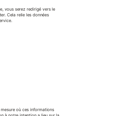
, vous serez redirigé vers le
er. Cela relie les données
ervice.
a mesure où ces informations
 à notre intention a lieu sur la