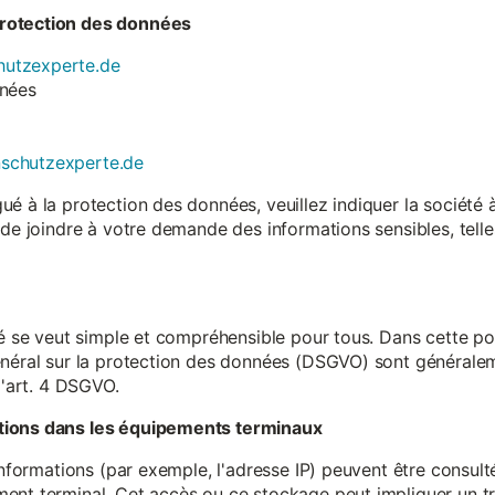
rotection des données
utzexperte.de
nnées
nschutzexperte.de
é à la protection des données, veuillez indiquer la société
 de joindre à votre demande des informations sensibles, tell
té se veut simple et compréhensible pour tous. Dans cette poli
néral sur la protection des données (DSGVO) sont généralemen
l'art. 4 DSGVO.
tions dans les équipements terminaux
 informations (par exemple, l'adresse IP) peuvent être consu
ent terminal. Cet accès ou ce stockage peut impliquer un tr