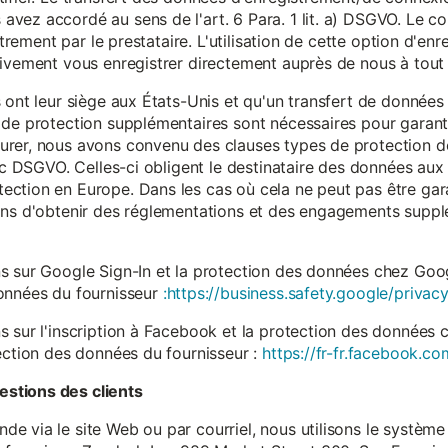
vez accordé au sens de l'art. 6 Para. 1 lit. a) DSGVO. Le c
istrement par le prestataire. L'utilisation de cette option d'e
tivement vous enregistrer directement auprès de nous à tou
 ont leur siège aux États-Unis et qu'un transfert de données
 de protection supplémentaires sont nécessaires pour garanti
rer, nous avons convenu des clauses types de protection de
. c DSGVO. Celles-ci obligent le destinataire des données aux 
ction en Europe. Dans les cas où cela ne peut pas être gar
ons d'obtenir des réglementations et des engagements suppl
s sur Google Sign-In et la protection des données chez Googl
données du fournisseur
:https://business.safety.google/privacy
s sur l'inscription à Facebook et la protection des données 
ection des données du fournisseur :
https://fr-fr.facebook.co
stions des clients
 via le site Web ou par courriel, nous utilisons le système 