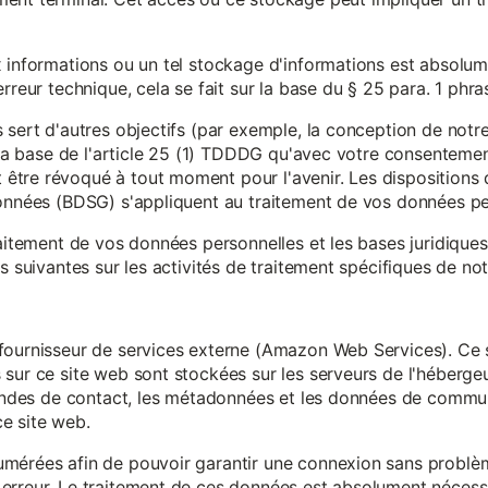
x informations ou un tel stockage d'informations est absolum
rreur technique, cela se fait sur la base du § 25 para. 1 phr
 sert d'autres objectifs (par exemple, la conception de notr
r la base de l'article 25 (1) TDDDG qu'avec votre consentemen
tre révoqué à tout moment pour l'avenir. Les dispositions d
données (BDSG) s'appliquent au traitement de vos données pe
raitement de vos données personnelles et les bases juridique
s suivantes sur les activités de traitement spécifiques de not
fournisseur de services externe (Amazon Web Services). Ce s
sur ce site web sont stockées sur les serveurs de l'hébergeur
mandes de contact, les métadonnées et les données de communi
e site web.
mérées afin de pouvoir garantir une connexion sans problèm
erreur. Le traitement de ces données est absolument nécessai