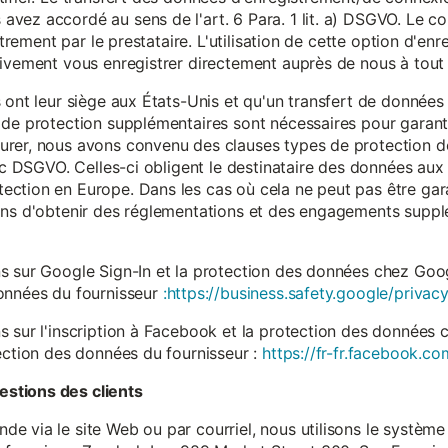
vez accordé au sens de l'art. 6 Para. 1 lit. a) DSGVO. Le c
istrement par le prestataire. L'utilisation de cette option d'e
tivement vous enregistrer directement auprès de nous à tou
 ont leur siège aux États-Unis et qu'un transfert de données
 de protection supplémentaires sont nécessaires pour garanti
rer, nous avons convenu des clauses types de protection de
. c DSGVO. Celles-ci obligent le destinataire des données aux 
ction en Europe. Dans les cas où cela ne peut pas être gar
ons d'obtenir des réglementations et des engagements suppl
s sur Google Sign-In et la protection des données chez Googl
données du fournisseur
:https://business.safety.google/privacy
s sur l'inscription à Facebook et la protection des données 
ection des données du fournisseur :
https://fr-fr.facebook.co
stions des clients
 via le site Web ou par courriel, nous utilisons le système 