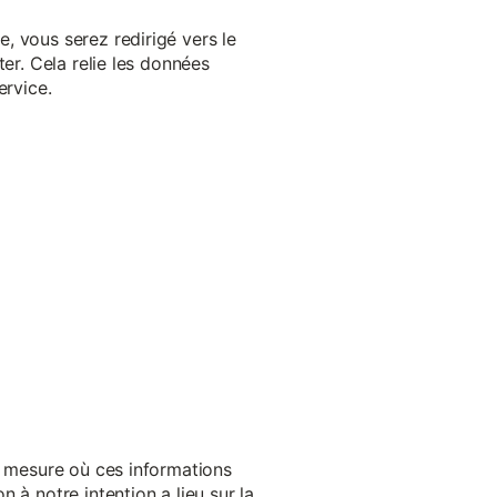
, vous serez redirigé vers le
er. Cela relie les données
ervice.
a mesure où ces informations
 à notre intention a lieu sur la