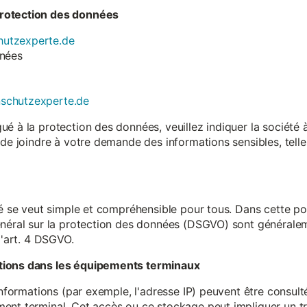
rotection des données
utzexperte.de
nnées
nschutzexperte.de
é à la protection des données, veuillez indiquer la société
 de joindre à votre demande des informations sensibles, tell
té se veut simple et compréhensible pour tous. Dans cette poli
néral sur la protection des données (DSGVO) sont généralemen
l'art. 4 DSGVO.
tions dans les équipements terminaux
 informations (par exemple, l'adresse IP) peuvent être consu
ent terminal. Cet accès ou ce stockage peut impliquer un tr