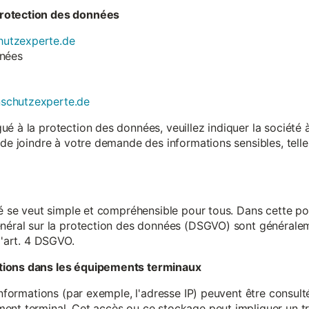
rotection des données
utzexperte.de
nnées
nschutzexperte.de
é à la protection des données, veuillez indiquer la société
 de joindre à votre demande des informations sensibles, tell
té se veut simple et compréhensible pour tous. Dans cette poli
néral sur la protection des données (DSGVO) sont généralemen
l'art. 4 DSGVO.
tions dans les équipements terminaux
 informations (par exemple, l'adresse IP) peuvent être consu
ent terminal. Cet accès ou ce stockage peut impliquer un tr