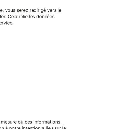
, vous serez redirigé vers le
er. Cela relie les données
ervice.
a mesure où ces informations
 à notre intention a lieu sur la