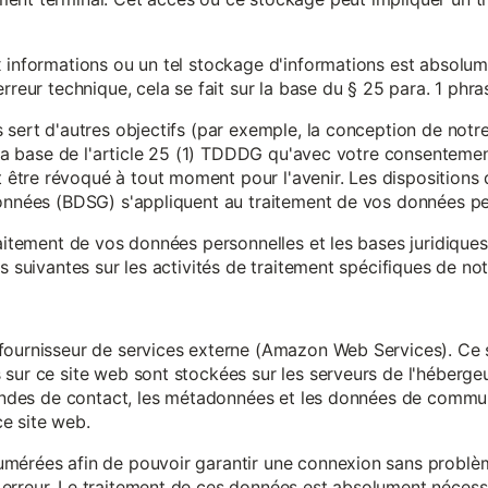
x informations ou un tel stockage d'informations est absolum
rreur technique, cela se fait sur la base du § 25 para. 1 phr
 sert d'autres objectifs (par exemple, la conception de notr
r la base de l'article 25 (1) TDDDG qu'avec votre consentemen
tre révoqué à tout moment pour l'avenir. Les dispositions d
données (BDSG) s'appliquent au traitement de vos données pe
raitement de vos données personnelles et les bases juridique
s suivantes sur les activités de traitement spécifiques de not
fournisseur de services externe (Amazon Web Services). Ce s
sur ce site web sont stockées sur les serveurs de l'hébergeur
mandes de contact, les métadonnées et les données de communi
e site web.
mérées afin de pouvoir garantir une connexion sans problèm
erreur. Le traitement de ces données est absolument nécessai