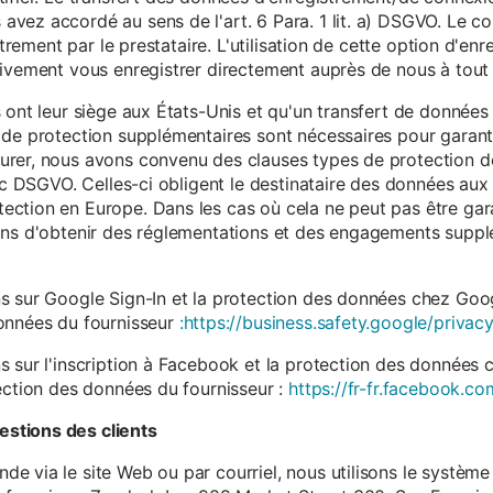
vez accordé au sens de l'art. 6 Para. 1 lit. a) DSGVO. Le c
istrement par le prestataire. L'utilisation de cette option d'e
tivement vous enregistrer directement auprès de nous à tou
 ont leur siège aux États-Unis et qu'un transfert de données
 de protection supplémentaires sont nécessaires pour garanti
rer, nous avons convenu des clauses types de protection de
. c DSGVO. Celles-ci obligent le destinataire des données aux 
ction en Europe. Dans les cas où cela ne peut pas être gar
ons d'obtenir des réglementations et des engagements suppl
s sur Google Sign-In et la protection des données chez Googl
données du fournisseur
:https://business.safety.google/privacy
s sur l'inscription à Facebook et la protection des données 
ection des données du fournisseur :
https://fr-fr.facebook.co
stions des clients
 via le site Web ou par courriel, nous utilisons le système 