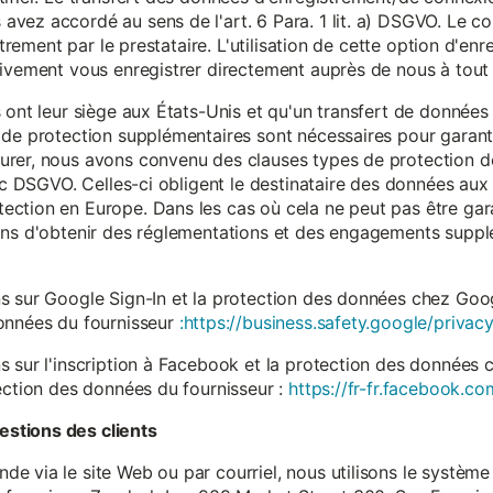
vez accordé au sens de l'art. 6 Para. 1 lit. a) DSGVO. Le c
istrement par le prestataire. L'utilisation de cette option d'e
tivement vous enregistrer directement auprès de nous à tou
 ont leur siège aux États-Unis et qu'un transfert de données
 de protection supplémentaires sont nécessaires pour garanti
rer, nous avons convenu des clauses types de protection de
. c DSGVO. Celles-ci obligent le destinataire des données aux 
ction en Europe. Dans les cas où cela ne peut pas être gar
ons d'obtenir des réglementations et des engagements suppl
s sur Google Sign-In et la protection des données chez Googl
données du fournisseur
:https://business.safety.google/privacy
s sur l'inscription à Facebook et la protection des données 
ection des données du fournisseur :
https://fr-fr.facebook.co
stions des clients
 via le site Web ou par courriel, nous utilisons le système 