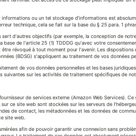
x informations ou un tel stockage d'informations est absolum
rreur technique, cela se fait sur la base du § 25 para. 1 phr
 sert d'autres objectifs (par exemple, la conception de notr
r la base de l'article 25 (1) TDDDG qu'avec votre consentemen
tre révoqué à tout moment pour l'avenir. Les dispositions d
données (BDSG) s'appliquent au traitement de vos données pe
raitement de vos données personnelles et les bases juridique
s suivantes sur les activités de traitement spécifiques de not
fournisseur de services externe (Amazon Web Services). Ce s
sur ce site web sont stockées sur les serveurs de l'hébergeur
mandes de contact, les métadonnées et les données de communi
e site web.
mérées afin de pouvoir garantir une connexion sans problèm
erreur. Le traitement de ces données est absolument nécessai