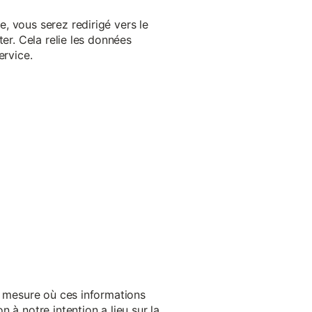
, vous serez redirigé vers le
er. Cela relie les données
ervice.
a mesure où ces informations
 à notre intention a lieu sur la