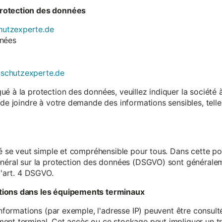
rotection des données
utzexperte.de
nnées
nschutzexperte.de
é à la protection des données, veuillez indiquer la société
 de joindre à votre demande des informations sensibles, tell
té se veut simple et compréhensible pour tous. Dans cette poli
néral sur la protection des données (DSGVO) sont généralemen
l'art. 4 DSGVO.
tions dans les équipements terminaux
 informations (par exemple, l'adresse IP) peuvent être consu
ent terminal. Cet accès ou ce stockage peut impliquer un tr