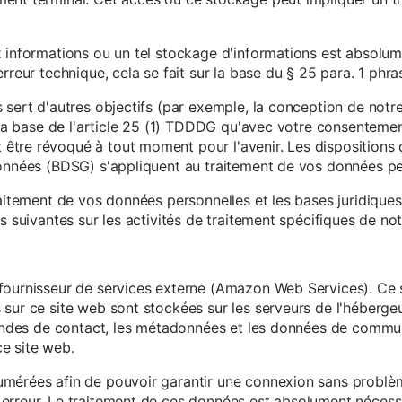
x informations ou un tel stockage d'informations est absolum
rreur technique, cela se fait sur la base du § 25 para. 1 phr
 sert d'autres objectifs (par exemple, la conception de notr
r la base de l'article 25 (1) TDDDG qu'avec votre consentemen
tre révoqué à tout moment pour l'avenir. Les dispositions d
données (BDSG) s'appliquent au traitement de vos données pe
raitement de vos données personnelles et les bases juridique
s suivantes sur les activités de traitement spécifiques de not
fournisseur de services externe (Amazon Web Services). Ce s
sur ce site web sont stockées sur les serveurs de l'hébergeur
mandes de contact, les métadonnées et les données de communi
e site web.
mérées afin de pouvoir garantir une connexion sans problèm
erreur. Le traitement de ces données est absolument nécessai