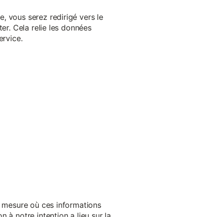
, vous serez redirigé vers le
er. Cela relie les données
ervice.
a mesure où ces informations
 à notre intention a lieu sur la