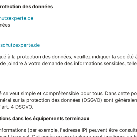
rotection des données
utzexperte.de
nnées
nschutzexperte.de
é à la protection des données, veuillez indiquer la société
 de joindre à votre demande des informations sensibles, tell
té se veut simple et compréhensible pour tous. Dans cette poli
néral sur la protection des données (DSGVO) sont généralemen
l'art. 4 DSGVO.
tions dans les équipements terminaux
 informations (par exemple, l'adresse IP) peuvent être consu
ent terminal. Cet accès ou ce stockage peut impliquer un tr