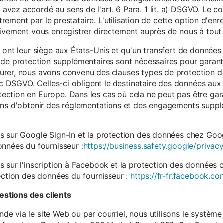
vez accordé au sens de l'art. 6 Para. 1 lit. a) DSGVO. Le c
istrement par le prestataire. L'utilisation de cette option d'e
tivement vous enregistrer directement auprès de nous à tou
 ont leur siège aux États-Unis et qu'un transfert de données
 de protection supplémentaires sont nécessaires pour garanti
rer, nous avons convenu des clauses types de protection de
. c DSGVO. Celles-ci obligent le destinataire des données aux 
ction en Europe. Dans les cas où cela ne peut pas être gar
ons d'obtenir des réglementations et des engagements suppl
s sur Google Sign-In et la protection des données chez Googl
données du fournisseur
:https://business.safety.google/privacy
s sur l'inscription à Facebook et la protection des données 
ection des données du fournisseur :
https://fr-fr.facebook.co
stions des clients
 via le site Web ou par courriel, nous utilisons le système 