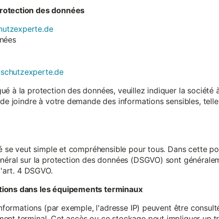
rotection des données
utzexperte.de
nnées
nschutzexperte.de
é à la protection des données, veuillez indiquer la société
 de joindre à votre demande des informations sensibles, tell
té se veut simple et compréhensible pour tous. Dans cette poli
néral sur la protection des données (DSGVO) sont généralemen
l'art. 4 DSGVO.
tions dans les équipements terminaux
 informations (par exemple, l'adresse IP) peuvent être consu
ent terminal. Cet accès ou ce stockage peut impliquer un tr