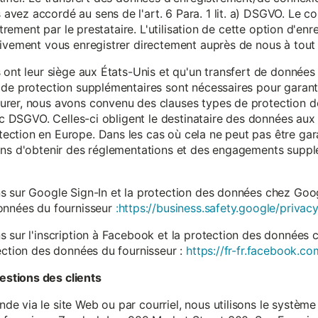
vez accordé au sens de l'art. 6 Para. 1 lit. a) DSGVO. Le c
istrement par le prestataire. L'utilisation de cette option d'e
tivement vous enregistrer directement auprès de nous à tou
 ont leur siège aux États-Unis et qu'un transfert de données
 de protection supplémentaires sont nécessaires pour garanti
rer, nous avons convenu des clauses types de protection de
. c DSGVO. Celles-ci obligent le destinataire des données aux 
ction en Europe. Dans les cas où cela ne peut pas être gar
ons d'obtenir des réglementations et des engagements suppl
s sur Google Sign-In et la protection des données chez Googl
données du fournisseur
:https://business.safety.google/privacy
s sur l'inscription à Facebook et la protection des données 
ection des données du fournisseur :
https://fr-fr.facebook.co
stions des clients
 via le site Web ou par courriel, nous utilisons le système 