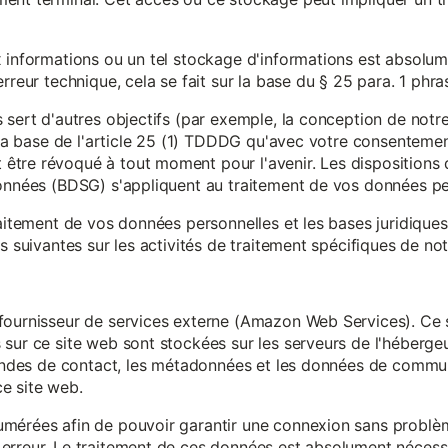
x informations ou un tel stockage d'informations est absolum
rreur technique, cela se fait sur la base du § 25 para. 1 phr
 sert d'autres objectifs (par exemple, la conception de notr
r la base de l'article 25 (1) TDDDG qu'avec votre consentemen
tre révoqué à tout moment pour l'avenir. Les dispositions d
données (BDSG) s'appliquent au traitement de vos données pe
raitement de vos données personnelles et les bases juridique
s suivantes sur les activités de traitement spécifiques de not
fournisseur de services externe (Amazon Web Services). Ce s
sur ce site web sont stockées sur les serveurs de l'hébergeur
mandes de contact, les métadonnées et les données de communi
e site web.
mérées afin de pouvoir garantir une connexion sans problèm
erreur. Le traitement de ces données est absolument nécessai