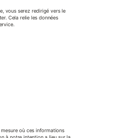
, vous serez redirigé vers le
er. Cela relie les données
ervice.
a mesure où ces informations
 à notre intention a lieu sur la