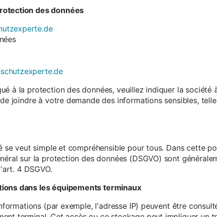
rotection des données
utzexperte.de
nnées
nschutzexperte.de
é à la protection des données, veuillez indiquer la société
 de joindre à votre demande des informations sensibles, tell
té se veut simple et compréhensible pour tous. Dans cette poli
néral sur la protection des données (DSGVO) sont généralemen
l'art. 4 DSGVO.
tions dans les équipements terminaux
 informations (par exemple, l'adresse IP) peuvent être consu
ent terminal. Cet accès ou ce stockage peut impliquer un tr