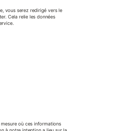
, vous serez redirigé vers le
er. Cela relie les données
ervice.
a mesure où ces informations
 à notre intention a lieu sur la