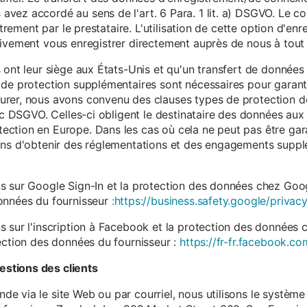
vez accordé au sens de l'art. 6 Para. 1 lit. a) DSGVO. Le c
istrement par le prestataire. L'utilisation de cette option d'e
tivement vous enregistrer directement auprès de nous à tou
 ont leur siège aux États-Unis et qu'un transfert de données
 de protection supplémentaires sont nécessaires pour garanti
rer, nous avons convenu des clauses types de protection de
. c DSGVO. Celles-ci obligent le destinataire des données aux 
ction en Europe. Dans les cas où cela ne peut pas être gar
ons d'obtenir des réglementations et des engagements suppl
s sur Google Sign-In et la protection des données chez Googl
données du fournisseur
:https://business.safety.google/privacy
s sur l'inscription à Facebook et la protection des données 
ection des données du fournisseur :
https://fr-fr.facebook.co
stions des clients
 via le site Web ou par courriel, nous utilisons le système 