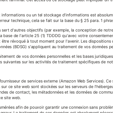
x informations ou un tel stockage d'informations est absolum
rreur technique, cela se fait sur la base du § 25 para. 1 phr
 sert d'autres objectifs (par exemple, la conception de notr
r la base de l'article 25 (1) TDDDG qu'avec votre consentemen
tre révoqué à tout moment pour l'avenir. Les dispositions d
données (BDSG) s'appliquent au traitement de vos données pe
raitement de vos données personnelles et les bases juridique
s suivantes sur les activités de traitement spécifiques de not
fournisseur de services externe (Amazon Web Services). Ce s
sur ce site web sont stockées sur les serveurs de l'hébergeur
mandes de contact, les métadonnées et les données de communi
e site web.
mérées afin de pouvoir garantir une connexion sans problèm
erreur. Le traitement de ces données est absolument nécessai