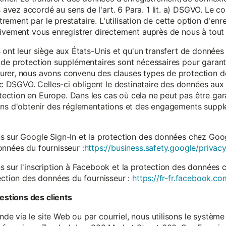
vez accordé au sens de l'art. 6 Para. 1 lit. a) DSGVO. Le c
istrement par le prestataire. L'utilisation de cette option d'e
tivement vous enregistrer directement auprès de nous à tou
 ont leur siège aux États-Unis et qu'un transfert de données
 de protection supplémentaires sont nécessaires pour garanti
rer, nous avons convenu des clauses types de protection de
. c DSGVO. Celles-ci obligent le destinataire des données aux 
ction en Europe. Dans les cas où cela ne peut pas être gar
ons d'obtenir des réglementations et des engagements suppl
s sur Google Sign-In et la protection des données chez Googl
données du fournisseur
:https://business.safety.google/privacy
s sur l'inscription à Facebook et la protection des données 
ection des données du fournisseur :
https://fr-fr.facebook.co
stions des clients
 via le site Web ou par courriel, nous utilisons le système 