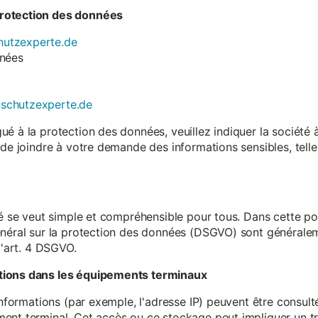
rotection des données
utzexperte.de
nnées
nschutzexperte.de
é à la protection des données, veuillez indiquer la société
 de joindre à votre demande des informations sensibles, tell
té se veut simple et compréhensible pour tous. Dans cette poli
néral sur la protection des données (DSGVO) sont généralemen
l'art. 4 DSGVO.
tions dans les équipements terminaux
 informations (par exemple, l'adresse IP) peuvent être consu
ent terminal. Cet accès ou ce stockage peut impliquer un tr