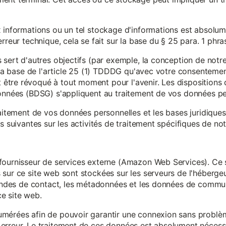
x informations ou un tel stockage d'informations est absolum
rreur technique, cela se fait sur la base du § 25 para. 1 phr
 sert d'autres objectifs (par exemple, la conception de notr
r la base de l'article 25 (1) TDDDG qu'avec votre consentemen
tre révoqué à tout moment pour l'avenir. Les dispositions d
données (BDSG) s'appliquent au traitement de vos données pe
raitement de vos données personnelles et les bases juridique
s suivantes sur les activités de traitement spécifiques de not
fournisseur de services externe (Amazon Web Services). Ce s
sur ce site web sont stockées sur les serveurs de l'hébergeur
mandes de contact, les métadonnées et les données de communi
e site web.
mérées afin de pouvoir garantir une connexion sans problèm
erreur. Le traitement de ces données est absolument nécessai