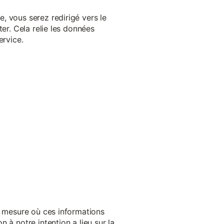
, vous serez redirigé vers le
er. Cela relie les données
ervice.
a mesure où ces informations
 à notre intention a lieu sur la