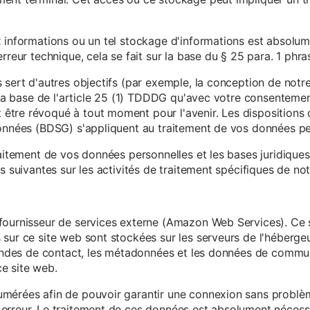
x informations ou un tel stockage d'informations est absolum
rreur technique, cela se fait sur la base du § 25 para. 1 phr
 sert d'autres objectifs (par exemple, la conception de notr
r la base de l'article 25 (1) TDDDG qu'avec votre consentemen
tre révoqué à tout moment pour l'avenir. Les dispositions d
données (BDSG) s'appliquent au traitement de vos données pe
raitement de vos données personnelles et les bases juridique
s suivantes sur les activités de traitement spécifiques de not
fournisseur de services externe (Amazon Web Services). Ce s
sur ce site web sont stockées sur les serveurs de l'hébergeur
mandes de contact, les métadonnées et les données de communi
e site web.
mérées afin de pouvoir garantir une connexion sans problèm
erreur. Le traitement de ces données est absolument nécessai