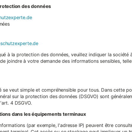
rotection des données
utzexperte.de
nnées
nschutzexperte.de
é à la protection des données, veuillez indiquer la société
 de joindre à votre demande des informations sensibles, tell
té se veut simple et compréhensible pour tous. Dans cette poli
néral sur la protection des données (DSGVO) sont généralemen
l'art. 4 DSGVO.
tions dans les équipements terminaux
 informations (par exemple, l'adresse IP) peuvent être consu
ent terminal. Cet accès ou ce stockage peut impliquer un tr