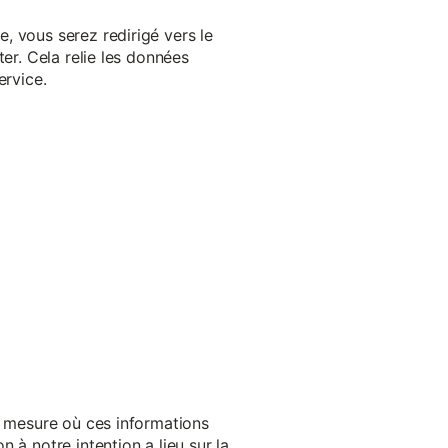
, vous serez redirigé vers le
er. Cela relie les données
ervice.
a mesure où ces informations
 à notre intention a lieu sur la