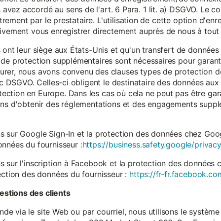
vez accordé au sens de l'art. 6 Para. 1 lit. a) DSGVO. Le c
istrement par le prestataire. L'utilisation de cette option d'e
tivement vous enregistrer directement auprès de nous à tou
 ont leur siège aux États-Unis et qu'un transfert de données
 de protection supplémentaires sont nécessaires pour garanti
rer, nous avons convenu des clauses types de protection de
. c DSGVO. Celles-ci obligent le destinataire des données aux 
ction en Europe. Dans les cas où cela ne peut pas être gar
ons d'obtenir des réglementations et des engagements suppl
s sur Google Sign-In et la protection des données chez Googl
données du fournisseur
:https://business.safety.google/privacy
s sur l'inscription à Facebook et la protection des données 
ection des données du fournisseur :
https://fr-fr.facebook.co
stions des clients
 via le site Web ou par courriel, nous utilisons le système 