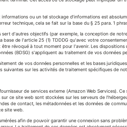
x informations ou un tel stockage d'informations est absolum
rreur technique, cela se fait sur la base du § 25 para. 1 phr
 sert d'autres objectifs (par exemple, la conception de notr
r la base de l'article 25 (1) TDDDG qu'avec votre consentemen
tre révoqué à tout moment pour l'avenir. Les dispositions d
données (BDSG) s'appliquent au traitement de vos données pe
raitement de vos données personnelles et les bases juridique
s suivantes sur les activités de traitement spécifiques de not
fournisseur de services externe (Amazon Web Services). Ce s
sur ce site web sont stockées sur les serveurs de l'hébergeur
mandes de contact, les métadonnées et les données de communi
e site web.
mérées afin de pouvoir garantir une connexion sans problèm
erreur. Le traitement de ces données est absolument nécessai