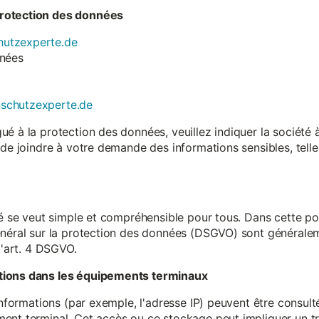
rotection des données
utzexperte.de
nnées
nschutzexperte.de
é à la protection des données, veuillez indiquer la société
 de joindre à votre demande des informations sensibles, tell
té se veut simple et compréhensible pour tous. Dans cette poli
néral sur la protection des données (DSGVO) sont généralemen
l'art. 4 DSGVO.
tions dans les équipements terminaux
 informations (par exemple, l'adresse IP) peuvent être consu
ent terminal. Cet accès ou ce stockage peut impliquer un tr