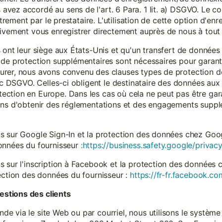
vez accordé au sens de l'art. 6 Para. 1 lit. a) DSGVO. Le c
istrement par le prestataire. L'utilisation de cette option d'e
tivement vous enregistrer directement auprès de nous à tou
 ont leur siège aux États-Unis et qu'un transfert de données
 de protection supplémentaires sont nécessaires pour garanti
rer, nous avons convenu des clauses types de protection de
. c DSGVO. Celles-ci obligent le destinataire des données aux 
ction en Europe. Dans les cas où cela ne peut pas être gar
ons d'obtenir des réglementations et des engagements suppl
s sur Google Sign-In et la protection des données chez Googl
données du fournisseur
:https://business.safety.google/privacy
s sur l'inscription à Facebook et la protection des données 
ection des données du fournisseur :
https://fr-fr.facebook.co
stions des clients
 via le site Web ou par courriel, nous utilisons le système 