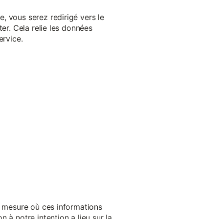
, vous serez redirigé vers le
er. Cela relie les données
ervice.
a mesure où ces informations
 à notre intention a lieu sur la