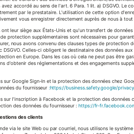
vez accordé au sens de l'art. 6 Para. 1 lit. a) DSGVO. Le c
istrement par le prestataire. L'utilisation de cette option d'e
tivement vous enregistrer directement auprès de nous à tou
 ont leur siège aux États-Unis et qu'un transfert de données
 de protection supplémentaires sont nécessaires pour garanti
rer, nous avons convenu des clauses types de protection de
. c DSGVO. Celles-ci obligent le destinataire des données aux 
ction en Europe. Dans les cas où cela ne peut pas être gar
ons d'obtenir des réglementations et des engagements suppl
s sur Google Sign-In et la protection des données chez Googl
données du fournisseur
:https://business.safety.google/privacy
s sur l'inscription à Facebook et la protection des données 
ection des données du fournisseur :
https://fr-fr.facebook.co
stions des clients
 via le site Web ou par courriel, nous utilisons le système 