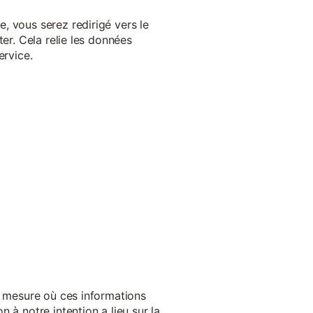
, vous serez redirigé vers le
er. Cela relie les données
ervice.
a mesure où ces informations
 à notre intention a lieu sur la