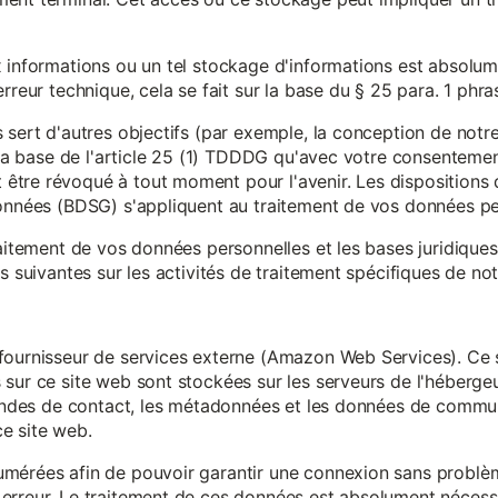
x informations ou un tel stockage d'informations est absolum
rreur technique, cela se fait sur la base du § 25 para. 1 phr
 sert d'autres objectifs (par exemple, la conception de notr
r la base de l'article 25 (1) TDDDG qu'avec votre consentemen
tre révoqué à tout moment pour l'avenir. Les dispositions d
données (BDSG) s'appliquent au traitement de vos données pe
raitement de vos données personnelles et les bases juridique
s suivantes sur les activités de traitement spécifiques de not
fournisseur de services externe (Amazon Web Services). Ce s
sur ce site web sont stockées sur les serveurs de l'hébergeur
mandes de contact, les métadonnées et les données de communi
e site web.
mérées afin de pouvoir garantir une connexion sans problèm
erreur. Le traitement de ces données est absolument nécessai