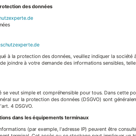
rotection des données
utzexperte.de
nnées
nschutzexperte.de
é à la protection des données, veuillez indiquer la société
 de joindre à votre demande des informations sensibles, tell
té se veut simple et compréhensible pour tous. Dans cette poli
néral sur la protection des données (DSGVO) sont généralemen
l'art. 4 DSGVO.
tions dans les équipements terminaux
 informations (par exemple, l'adresse IP) peuvent être consu
ent terminal. Cet accès ou ce stockage peut impliquer un tr