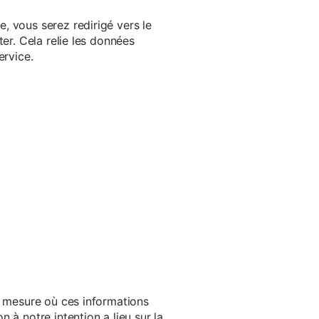
, vous serez redirigé vers le
er. Cela relie les données
ervice.
a mesure où ces informations
 à notre intention a lieu sur la