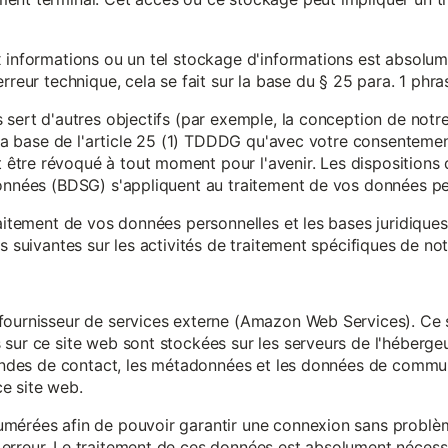
x informations ou un tel stockage d'informations est absolum
rreur technique, cela se fait sur la base du § 25 para. 1 phr
 sert d'autres objectifs (par exemple, la conception de notr
r la base de l'article 25 (1) TDDDG qu'avec votre consentemen
tre révoqué à tout moment pour l'avenir. Les dispositions d
données (BDSG) s'appliquent au traitement de vos données pe
raitement de vos données personnelles et les bases juridique
s suivantes sur les activités de traitement spécifiques de not
fournisseur de services externe (Amazon Web Services). Ce s
sur ce site web sont stockées sur les serveurs de l'hébergeur
mandes de contact, les métadonnées et les données de communi
e site web.
mérées afin de pouvoir garantir une connexion sans problèm
erreur. Le traitement de ces données est absolument nécessai