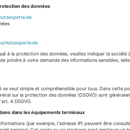
rotection des données
utzexperte.de
nnées
nschutzexperte.de
é à la protection des données, veuillez indiquer la société
 de joindre à votre demande des informations sensibles, tell
té se veut simple et compréhensible pour tous. Dans cette poli
néral sur la protection des données (DSGVO) sont généralemen
l'art. 4 DSGVO.
tions dans les équipements terminaux
 informations (par exemple, l'adresse IP) peuvent être consu
ent terminal. Cet accès ou ce stockage peut impliquer un tr