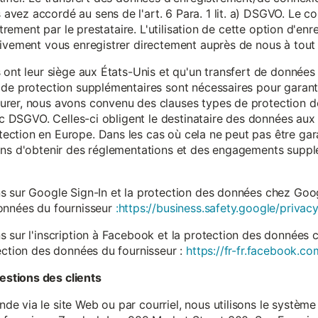
vez accordé au sens de l'art. 6 Para. 1 lit. a) DSGVO. Le c
istrement par le prestataire. L'utilisation de cette option d'e
tivement vous enregistrer directement auprès de nous à tou
 ont leur siège aux États-Unis et qu'un transfert de données
 de protection supplémentaires sont nécessaires pour garanti
rer, nous avons convenu des clauses types de protection de
. c DSGVO. Celles-ci obligent le destinataire des données aux 
ction en Europe. Dans les cas où cela ne peut pas être gar
ons d'obtenir des réglementations et des engagements suppl
s sur Google Sign-In et la protection des données chez Googl
données du fournisseur
:https://business.safety.google/privacy
s sur l'inscription à Facebook et la protection des données 
ection des données du fournisseur :
https://fr-fr.facebook.co
stions des clients
 via le site Web ou par courriel, nous utilisons le système 