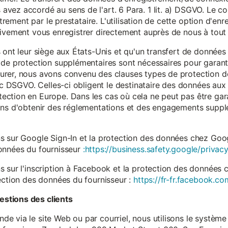
vez accordé au sens de l'art. 6 Para. 1 lit. a) DSGVO. Le c
istrement par le prestataire. L'utilisation de cette option d'e
tivement vous enregistrer directement auprès de nous à tou
 ont leur siège aux États-Unis et qu'un transfert de données
 de protection supplémentaires sont nécessaires pour garanti
rer, nous avons convenu des clauses types de protection de
. c DSGVO. Celles-ci obligent le destinataire des données aux 
ction en Europe. Dans les cas où cela ne peut pas être gar
ons d'obtenir des réglementations et des engagements suppl
s sur Google Sign-In et la protection des données chez Googl
données du fournisseur
:https://business.safety.google/privacy
s sur l'inscription à Facebook et la protection des données 
ection des données du fournisseur :
https://fr-fr.facebook.co
stions des clients
 via le site Web ou par courriel, nous utilisons le système 