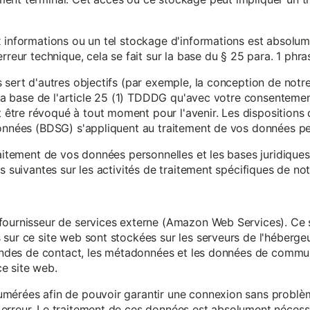
x informations ou un tel stockage d'informations est absolum
rreur technique, cela se fait sur la base du § 25 para. 1 phr
 sert d'autres objectifs (par exemple, la conception de notr
r la base de l'article 25 (1) TDDDG qu'avec votre consentemen
tre révoqué à tout moment pour l'avenir. Les dispositions d
données (BDSG) s'appliquent au traitement de vos données pe
raitement de vos données personnelles et les bases juridique
s suivantes sur les activités de traitement spécifiques de not
fournisseur de services externe (Amazon Web Services). Ce s
sur ce site web sont stockées sur les serveurs de l'hébergeur
mandes de contact, les métadonnées et les données de communi
e site web.
mérées afin de pouvoir garantir une connexion sans problèm
erreur. Le traitement de ces données est absolument nécessai