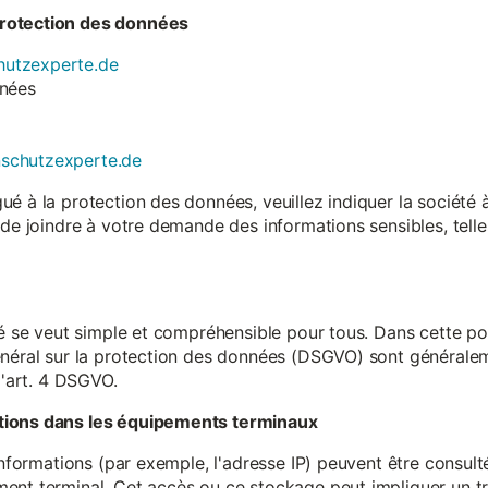
rotection des données
utzexperte.de
nnées
nschutzexperte.de
é à la protection des données, veuillez indiquer la société
 de joindre à votre demande des informations sensibles, tell
té se veut simple et compréhensible pour tous. Dans cette poli
néral sur la protection des données (DSGVO) sont généralemen
l'art. 4 DSGVO.
tions dans les équipements terminaux
 informations (par exemple, l'adresse IP) peuvent être consu
ent terminal. Cet accès ou ce stockage peut impliquer un tr