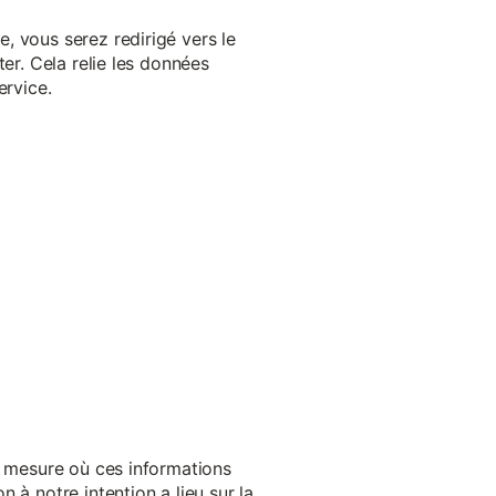
, vous serez redirigé vers le
er. Cela relie les données
ervice.
a mesure où ces informations
 à notre intention a lieu sur la