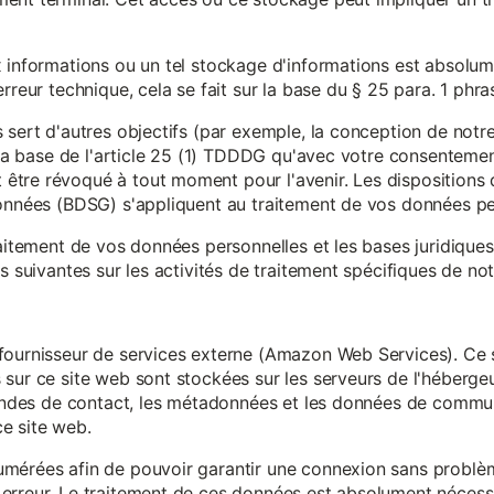
x informations ou un tel stockage d'informations est absolum
rreur technique, cela se fait sur la base du § 25 para. 1 phr
 sert d'autres objectifs (par exemple, la conception de notr
r la base de l'article 25 (1) TDDDG qu'avec votre consentemen
tre révoqué à tout moment pour l'avenir. Les dispositions d
données (BDSG) s'appliquent au traitement de vos données pe
raitement de vos données personnelles et les bases juridique
s suivantes sur les activités de traitement spécifiques de not
fournisseur de services externe (Amazon Web Services). Ce s
sur ce site web sont stockées sur les serveurs de l'hébergeur
mandes de contact, les métadonnées et les données de communi
e site web.
mérées afin de pouvoir garantir une connexion sans problèm
erreur. Le traitement de ces données est absolument nécessai