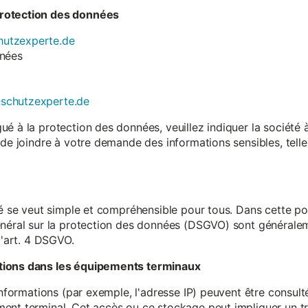
rotection des données
utzexperte.de
nnées
nschutzexperte.de
é à la protection des données, veuillez indiquer la société
 de joindre à votre demande des informations sensibles, tell
té se veut simple et compréhensible pour tous. Dans cette poli
néral sur la protection des données (DSGVO) sont généralemen
l'art. 4 DSGVO.
tions dans les équipements terminaux
 informations (par exemple, l'adresse IP) peuvent être consu
ent terminal. Cet accès ou ce stockage peut impliquer un tr