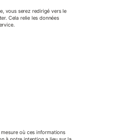
, vous serez redirigé vers le
er. Cela relie les données
ervice.
a mesure où ces informations
 à notre intention a lieu sur la