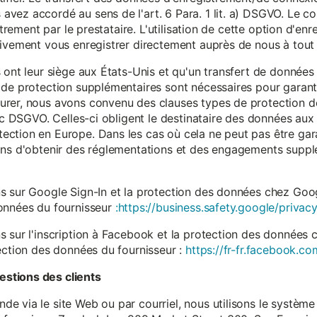
vez accordé au sens de l'art. 6 Para. 1 lit. a) DSGVO. Le c
istrement par le prestataire. L'utilisation de cette option d'e
tivement vous enregistrer directement auprès de nous à tou
 ont leur siège aux États-Unis et qu'un transfert de données
 de protection supplémentaires sont nécessaires pour garanti
rer, nous avons convenu des clauses types de protection de
. c DSGVO. Celles-ci obligent le destinataire des données aux 
ction en Europe. Dans les cas où cela ne peut pas être gar
ons d'obtenir des réglementations et des engagements suppl
s sur Google Sign-In et la protection des données chez Googl
données du fournisseur
:https://business.safety.google/privacy
s sur l'inscription à Facebook et la protection des données 
ection des données du fournisseur :
https://fr-fr.facebook.co
stions des clients
 via le site Web ou par courriel, nous utilisons le système 