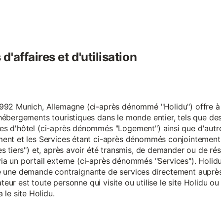
'affaires et d'utilisation
92 Munich, Allemagne (ci-après dénommé "Holidu") offre à se
hébergements touristiques dans le monde entier, tels que d
s d'hôtel (ci-après dénommés "Logement") ainsi que d'autre
nt et les Services étant ci-après dénommés conjointement "S
s tiers") et, après avoir été transmis, de demander ou de ré
e via un portail externe (ci-après dénommés "Services"). Holi
faire une demande contraignante de services directement aup
ateur est toute personne qui visite ou utilise le site Holidu o
 le site Holidu.