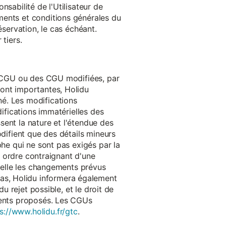
onsabilité de l'Utilisateur de
ments et conditions générales du
réservation, le cas échéant.
tiers.
es CGU ou des CGU modifiées, par
sont importantes, Holidu
é. Les modifications
difications immatérielles des
ssent la nature et l'étendue des
odifient que des détails mineurs
phe qui ne sont pas exigés par la
un ordre contraignant d'une
quelle les changements prévus
as, Holidu informera également
u rejet possible, et le droit de
ements proposés. Les CGUs
s://www.holidu.fr/gtc
.