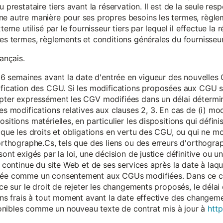
 prestataire tiers avant la réservation. Il est de la seule resp
ne autre manière pour ses propres besoins les termes, règle
terne utilisé par le fournisseur tiers par lequel il effectue la 
les termes, règlements et conditions générales du fournisseur 
rançais.
eur 6 semaines avant la date d'entrée en vigueur des nouvell
dification des CGU. Si les modifications proposées aux CGU 
epter expressément les CGV modifiées dans un délai détermin
es modifications relatives aux clauses 2, 3. En cas de (i) mo
sitions matérielles, en particulier les dispositions qui défini
i que les droits et obligations en vertu des CGU, ou qui ne m
'orthographe.Cs, tels que des liens ou des erreurs d'orthogra
sont exigés par la loi, une décision de justice définitive ou 
on continue du site Web et de ses services après la date à la
érée comme un consentement aux CGUs modifiées. Dans ce c
nce sur le droit de rejeter les changements proposés, le délai d
 sans frais à tout moment avant la date effective des chang
onibles comme un nouveau texte de contrat mis à jour à
http