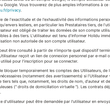
ou Google. Vous trouverez de plus amples informations à ce s
u.fr/privacy
.
le de l'exactitude et de l'exhaustivité des informations person
u'envers lestiers, en particulier les Prestataires tiers, de l'u
ilisateur est obligé de traiter les données de son compte utili
ibles à des tiers. L'utilisateur est tenu d'informer Holidu im
isation non autorisée de son compte utilisateur.
peut être consulté à partir de n'importe quel dispositif term
'Utilisateur reçoit un lien de connexion personnel par e-mail ou
tilisé pour l'inscription pour se connecter.
t de bloquer temporairement les comptes des Utilisateurs, de
nécessaires (notamment des avertissements) si l'Utilisateur 
 de tiers tels que, notamment, les droits de nom, d'auteur et
leuses (" droits de domiciliation virtuelle "). Les contrats d
.
 d'utilisateur peut être demandée par l'utilisateur en envoya