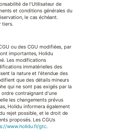
onsabilité de l'Utilisateur de
ments et conditions générales du
réservation, le cas échéant.
tiers.
es CGU ou des CGU modifiées, par
sont importantes, Holidu
é. Les modifications
difications immatérielles des
ssent la nature et l'étendue des
odifient que des détails mineurs
phe qui ne sont pas exigés par la
un ordre contraignant d'une
quelle les changements prévus
as, Holidu informera également
u rejet possible, et le droit de
ements proposés. Les CGUs
s://www.holidu.fr/gtc
.