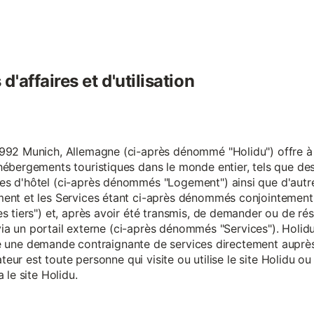
'affaires et d'utilisation
92 Munich, Allemagne (ci-après dénommé "Holidu") offre à se
hébergements touristiques dans le monde entier, tels que d
s d'hôtel (ci-après dénommés "Logement") ainsi que d'autre
nt et les Services étant ci-après dénommés conjointement "S
s tiers") et, après avoir été transmis, de demander ou de ré
e via un portail externe (ci-après dénommés "Services"). Holi
faire une demande contraignante de services directement aup
ateur est toute personne qui visite ou utilise le site Holidu o
 le site Holidu.