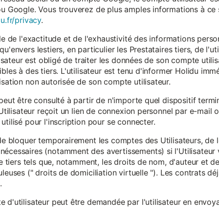
ou Google. Vous trouverez de plus amples informations à ce s
u.fr/privacy
.
le de l'exactitude et de l'exhaustivité des informations person
u'envers lestiers, en particulier les Prestataires tiers, de l'u
ilisateur est obligé de traiter les données de son compte utili
ibles à des tiers. L'utilisateur est tenu d'informer Holidu im
isation non autorisée de son compte utilisateur.
peut être consulté à partir de n'importe quel dispositif term
'Utilisateur reçoit un lien de connexion personnel par e-mail ou
tilisé pour l'inscription pour se connecter.
t de bloquer temporairement les comptes des Utilisateurs, de
nécessaires (notamment des avertissements) si l'Utilisateur 
 de tiers tels que, notamment, les droits de nom, d'auteur et
leuses (" droits de domiciliation virtuelle "). Les contrats d
.
 d'utilisateur peut être demandée par l'utilisateur en envoya