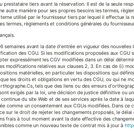
 prestataire tiers avant la réservation. Il est de la seule resp
ne autre manière pour ses propres besoins les termes, règle
terne utilisé par le fournisseur tiers par lequel il effectue la 
les termes, règlements et conditions générales du fournisseur 
rançais.
eur 6 semaines avant la date d'entrée en vigueur des nouvell
dification des CGU. Si les modifications proposées aux CGU 
epter expressément les CGV modifiées dans un délai détermin
es modifications relatives aux clauses 2, 3. En cas de (i) mo
sitions matérielles, en particulier les dispositions qui défini
i que les droits et obligations en vertu des CGU, ou qui ne m
'orthographe.Cs, tels que des liens ou des erreurs d'orthogra
sont exigés par la loi, une décision de justice définitive ou 
on continue du site Web et de ses services après la date à la
érée comme un consentement aux CGUs modifiées. Dans ce c
nce sur le droit de rejeter les changements proposés, le délai d
 sans frais à tout moment avant la date effective des chang
onibles comme un nouveau texte de contrat mis à jour à
http