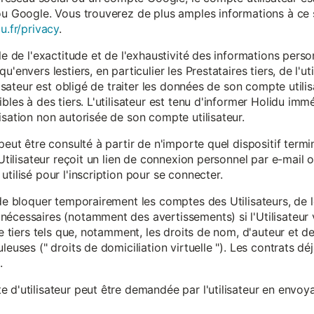
ou Google. Vous trouverez de plus amples informations à ce s
u.fr/privacy
.
le de l'exactitude et de l'exhaustivité des informations person
u'envers lestiers, en particulier les Prestataires tiers, de l'u
ilisateur est obligé de traiter les données de son compte utili
ibles à des tiers. L'utilisateur est tenu d'informer Holidu im
isation non autorisée de son compte utilisateur.
peut être consulté à partir de n'importe quel dispositif term
'Utilisateur reçoit un lien de connexion personnel par e-mail ou
tilisé pour l'inscription pour se connecter.
t de bloquer temporairement les comptes des Utilisateurs, de
nécessaires (notamment des avertissements) si l'Utilisateur 
 de tiers tels que, notamment, les droits de nom, d'auteur et
leuses (" droits de domiciliation virtuelle "). Les contrats d
.
 d'utilisateur peut être demandée par l'utilisateur en envoya