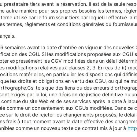
 prestataire tiers avant la réservation. Il est de la seule resp
ne autre manière pour ses propres besoins les termes, règle
terne utilisé par le fournisseur tiers par lequel il effectue la 
les termes, règlements et conditions générales du fournisseur 
rançais.
eur 6 semaines avant la date d'entrée en vigueur des nouvell
dification des CGU. Si les modifications proposées aux CGU 
epter expressément les CGV modifiées dans un délai détermin
es modifications relatives aux clauses 2, 3. En cas de (i) mo
sitions matérielles, en particulier les dispositions qui défini
i que les droits et obligations en vertu des CGU, ou qui ne m
'orthographe.Cs, tels que des liens ou des erreurs d'orthogra
sont exigés par la loi, une décision de justice définitive ou 
on continue du site Web et de ses services après la date à la
érée comme un consentement aux CGUs modifiées. Dans ce c
nce sur le droit de rejeter les changements proposés, le délai d
 sans frais à tout moment avant la date effective des chang
onibles comme un nouveau texte de contrat mis à jour à
http