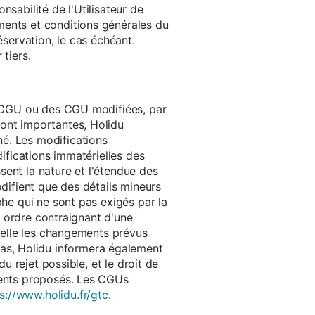
onsabilité de l'Utilisateur de
ments et conditions générales du
réservation, le cas échéant.
tiers.
es CGU ou des CGU modifiées, par
sont importantes, Holidu
é. Les modifications
difications immatérielles des
ssent la nature et l'étendue des
odifient que des détails mineurs
phe qui ne sont pas exigés par la
un ordre contraignant d'une
quelle les changements prévus
as, Holidu informera également
u rejet possible, et le droit de
ements proposés. Les CGUs
s://www.holidu.fr/gtc
.