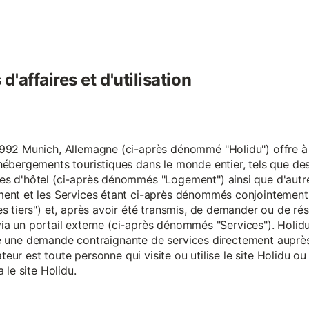
'affaires et d'utilisation
92 Munich, Allemagne (ci-après dénommé "Holidu") offre à se
hébergements touristiques dans le monde entier, tels que d
s d'hôtel (ci-après dénommés "Logement") ainsi que d'autre
nt et les Services étant ci-après dénommés conjointement "S
s tiers") et, après avoir été transmis, de demander ou de ré
e via un portail externe (ci-après dénommés "Services"). Holi
faire une demande contraignante de services directement aup
ateur est toute personne qui visite ou utilise le site Holidu o
 le site Holidu.