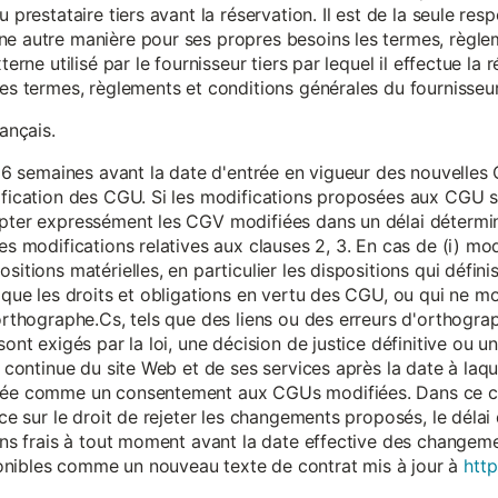
 prestataire tiers avant la réservation. Il est de la seule resp
ne autre manière pour ses propres besoins les termes, règle
terne utilisé par le fournisseur tiers par lequel il effectue la 
les termes, règlements et conditions générales du fournisseur 
rançais.
eur 6 semaines avant la date d'entrée en vigueur des nouvell
dification des CGU. Si les modifications proposées aux CGU 
epter expressément les CGV modifiées dans un délai détermin
es modifications relatives aux clauses 2, 3. En cas de (i) mo
sitions matérielles, en particulier les dispositions qui défini
i que les droits et obligations en vertu des CGU, ou qui ne m
'orthographe.Cs, tels que des liens ou des erreurs d'orthogra
sont exigés par la loi, une décision de justice définitive ou 
on continue du site Web et de ses services après la date à la
érée comme un consentement aux CGUs modifiées. Dans ce c
nce sur le droit de rejeter les changements proposés, le délai d
 sans frais à tout moment avant la date effective des chang
onibles comme un nouveau texte de contrat mis à jour à
http