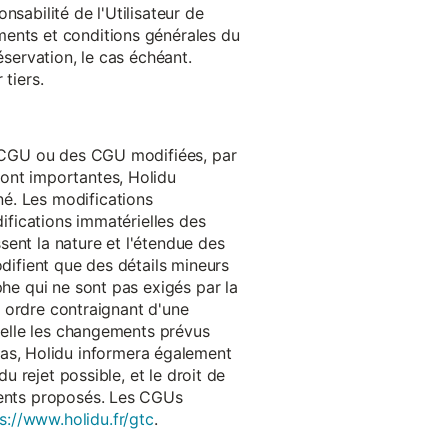
onsabilité de l'Utilisateur de
ments et conditions générales du
réservation, le cas échéant.
tiers.
es CGU ou des CGU modifiées, par
sont importantes, Holidu
é. Les modifications
difications immatérielles des
ssent la nature et l'étendue des
odifient que des détails mineurs
phe qui ne sont pas exigés par la
un ordre contraignant d'une
quelle les changements prévus
as, Holidu informera également
u rejet possible, et le droit de
ements proposés. Les CGUs
s://www.holidu.fr/gtc
.