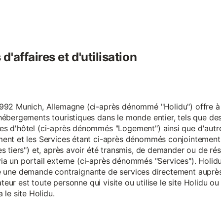
'affaires et d'utilisation
92 Munich, Allemagne (ci-après dénommé "Holidu") offre à se
hébergements touristiques dans le monde entier, tels que d
s d'hôtel (ci-après dénommés "Logement") ainsi que d'autre
nt et les Services étant ci-après dénommés conjointement "S
s tiers") et, après avoir été transmis, de demander ou de ré
e via un portail externe (ci-après dénommés "Services"). Holi
faire une demande contraignante de services directement aup
ateur est toute personne qui visite ou utilise le site Holidu o
 le site Holidu.