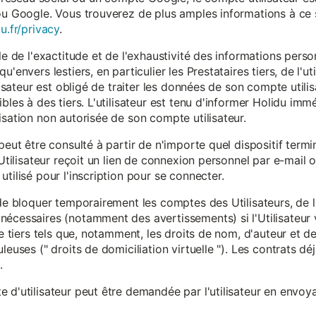
ou Google. Vous trouverez de plus amples informations à ce s
u.fr/privacy
.
le de l'exactitude et de l'exhaustivité des informations person
u'envers lestiers, en particulier les Prestataires tiers, de l'u
ilisateur est obligé de traiter les données de son compte utili
ibles à des tiers. L'utilisateur est tenu d'informer Holidu im
isation non autorisée de son compte utilisateur.
peut être consulté à partir de n'importe quel dispositif term
'Utilisateur reçoit un lien de connexion personnel par e-mail ou
tilisé pour l'inscription pour se connecter.
t de bloquer temporairement les comptes des Utilisateurs, de
nécessaires (notamment des avertissements) si l'Utilisateur 
 de tiers tels que, notamment, les droits de nom, d'auteur et
leuses (" droits de domiciliation virtuelle "). Les contrats d
.
 d'utilisateur peut être demandée par l'utilisateur en envoya