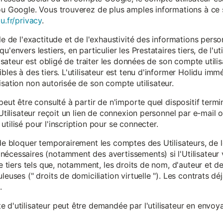
ou Google. Vous trouverez de plus amples informations à ce s
u.fr/privacy
.
le de l'exactitude et de l'exhaustivité des informations person
u'envers lestiers, en particulier les Prestataires tiers, de l'u
ilisateur est obligé de traiter les données de son compte utili
ibles à des tiers. L'utilisateur est tenu d'informer Holidu im
isation non autorisée de son compte utilisateur.
peut être consulté à partir de n'importe quel dispositif term
'Utilisateur reçoit un lien de connexion personnel par e-mail ou
tilisé pour l'inscription pour se connecter.
t de bloquer temporairement les comptes des Utilisateurs, de
nécessaires (notamment des avertissements) si l'Utilisateur 
 de tiers tels que, notamment, les droits de nom, d'auteur et
leuses (" droits de domiciliation virtuelle "). Les contrats d
.
 d'utilisateur peut être demandée par l'utilisateur en envoya