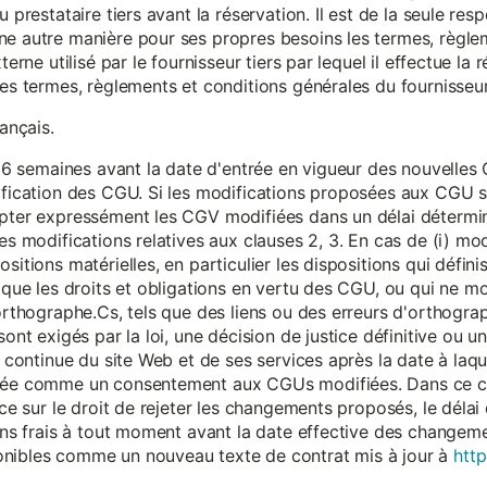
 prestataire tiers avant la réservation. Il est de la seule resp
ne autre manière pour ses propres besoins les termes, règle
terne utilisé par le fournisseur tiers par lequel il effectue la 
les termes, règlements et conditions générales du fournisseur 
rançais.
eur 6 semaines avant la date d'entrée en vigueur des nouvell
dification des CGU. Si les modifications proposées aux CGU 
epter expressément les CGV modifiées dans un délai détermin
es modifications relatives aux clauses 2, 3. En cas de (i) mo
sitions matérielles, en particulier les dispositions qui défini
i que les droits et obligations en vertu des CGU, ou qui ne m
'orthographe.Cs, tels que des liens ou des erreurs d'orthogra
sont exigés par la loi, une décision de justice définitive ou 
on continue du site Web et de ses services après la date à la
érée comme un consentement aux CGUs modifiées. Dans ce c
nce sur le droit de rejeter les changements proposés, le délai d
 sans frais à tout moment avant la date effective des chang
onibles comme un nouveau texte de contrat mis à jour à
http