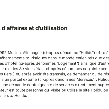
'affaires et d'utilisation
92 Munich, Allemagne (ci-après dénommé "Holidu") offre à se
hébergements touristiques dans le monde entier, tels que d
s d'hôtel (ci-après dénommés "Logement") ainsi que d'autre
nt et les Services étant ci-après dénommés conjointement "S
s tiers") et, après avoir été transmis, de demander ou de ré
e via un portail externe (ci-après dénommés "Services"). Holi
faire une demande contraignante de services directement aup
ateur est toute personne qui visite ou utilise le site Holidu o
 le site Holidu.