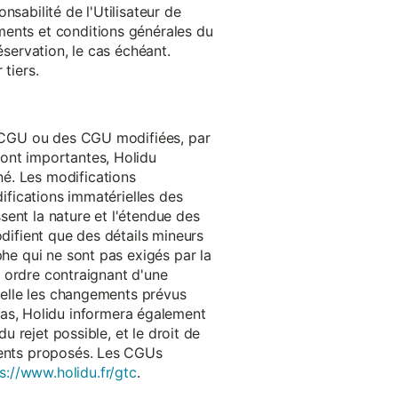
onsabilité de l'Utilisateur de
ments et conditions générales du
réservation, le cas échéant.
tiers.
es CGU ou des CGU modifiées, par
sont importantes, Holidu
é. Les modifications
difications immatérielles des
ssent la nature et l'étendue des
odifient que des détails mineurs
phe qui ne sont pas exigés par la
un ordre contraignant d'une
quelle les changements prévus
as, Holidu informera également
u rejet possible, et le droit de
ements proposés. Les CGUs
s://www.holidu.fr/gtc
.