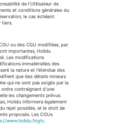
onsabilité de l'Utilisateur de
ments et conditions générales du
réservation, le cas échéant.
tiers.
es CGU ou des CGU modifiées, par
sont importantes, Holidu
é. Les modifications
difications immatérielles des
ssent la nature et l'étendue des
odifient que des détails mineurs
phe qui ne sont pas exigés par la
un ordre contraignant d'une
quelle les changements prévus
as, Holidu informera également
u rejet possible, et le droit de
ements proposés. Les CGUs
s://www.holidu.fr/gtc
.