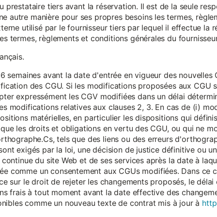
 prestataire tiers avant la réservation. Il est de la seule resp
ne autre manière pour ses propres besoins les termes, règle
terne utilisé par le fournisseur tiers par lequel il effectue la 
les termes, règlements et conditions générales du fournisseur 
rançais.
eur 6 semaines avant la date d'entrée en vigueur des nouvell
dification des CGU. Si les modifications proposées aux CGU 
epter expressément les CGV modifiées dans un délai détermin
es modifications relatives aux clauses 2, 3. En cas de (i) mo
sitions matérielles, en particulier les dispositions qui défini
i que les droits et obligations en vertu des CGU, ou qui ne m
'orthographe.Cs, tels que des liens ou des erreurs d'orthogra
sont exigés par la loi, une décision de justice définitive ou 
on continue du site Web et de ses services après la date à la
érée comme un consentement aux CGUs modifiées. Dans ce c
nce sur le droit de rejeter les changements proposés, le délai d
 sans frais à tout moment avant la date effective des chang
onibles comme un nouveau texte de contrat mis à jour à
http