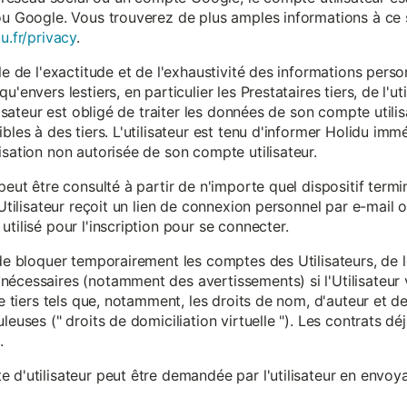
ou Google. Vous trouverez de plus amples informations à ce s
u.fr/privacy
.
le de l'exactitude et de l'exhaustivité des informations person
u'envers lestiers, en particulier les Prestataires tiers, de l'u
ilisateur est obligé de traiter les données de son compte utili
ibles à des tiers. L'utilisateur est tenu d'informer Holidu im
isation non autorisée de son compte utilisateur.
peut être consulté à partir de n'importe quel dispositif term
'Utilisateur reçoit un lien de connexion personnel par e-mail ou
tilisé pour l'inscription pour se connecter.
t de bloquer temporairement les comptes des Utilisateurs, de
nécessaires (notamment des avertissements) si l'Utilisateur 
 de tiers tels que, notamment, les droits de nom, d'auteur et
leuses (" droits de domiciliation virtuelle "). Les contrats d
.
 d'utilisateur peut être demandée par l'utilisateur en envoya