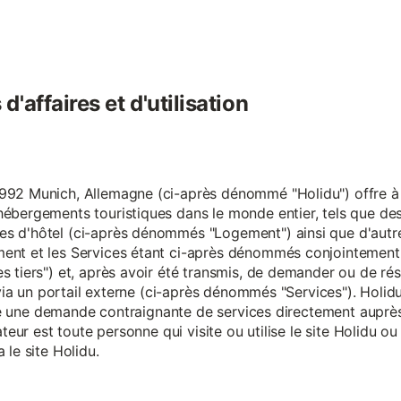
'affaires et d'utilisation
92 Munich, Allemagne (ci-après dénommé "Holidu") offre à se
hébergements touristiques dans le monde entier, tels que d
s d'hôtel (ci-après dénommés "Logement") ainsi que d'autre
nt et les Services étant ci-après dénommés conjointement "S
s tiers") et, après avoir été transmis, de demander ou de ré
e via un portail externe (ci-après dénommés "Services"). Holi
faire une demande contraignante de services directement aup
ateur est toute personne qui visite ou utilise le site Holidu o
 le site Holidu.