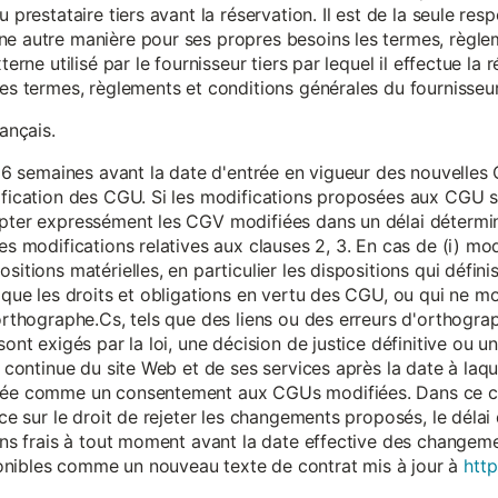
 prestataire tiers avant la réservation. Il est de la seule resp
ne autre manière pour ses propres besoins les termes, règle
terne utilisé par le fournisseur tiers par lequel il effectue la 
les termes, règlements et conditions générales du fournisseur 
rançais.
eur 6 semaines avant la date d'entrée en vigueur des nouvell
dification des CGU. Si les modifications proposées aux CGU 
epter expressément les CGV modifiées dans un délai détermin
es modifications relatives aux clauses 2, 3. En cas de (i) mo
sitions matérielles, en particulier les dispositions qui défini
i que les droits et obligations en vertu des CGU, ou qui ne m
'orthographe.Cs, tels que des liens ou des erreurs d'orthogra
sont exigés par la loi, une décision de justice définitive ou 
on continue du site Web et de ses services après la date à la
érée comme un consentement aux CGUs modifiées. Dans ce c
nce sur le droit de rejeter les changements proposés, le délai d
 sans frais à tout moment avant la date effective des chang
onibles comme un nouveau texte de contrat mis à jour à
http