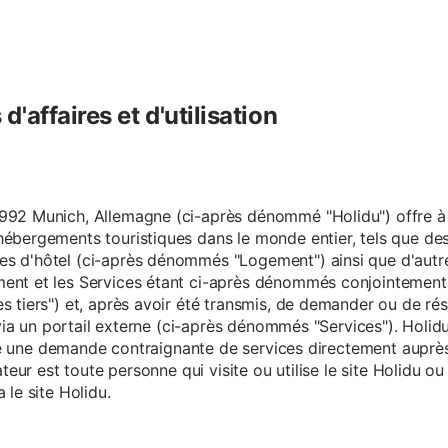
'affaires et d'utilisation
92 Munich, Allemagne (ci-après dénommé "Holidu") offre à se
hébergements touristiques dans le monde entier, tels que d
s d'hôtel (ci-après dénommés "Logement") ainsi que d'autre
nt et les Services étant ci-après dénommés conjointement "S
s tiers") et, après avoir été transmis, de demander ou de ré
e via un portail externe (ci-après dénommés "Services"). Holi
faire une demande contraignante de services directement aup
ateur est toute personne qui visite ou utilise le site Holidu o
 le site Holidu.