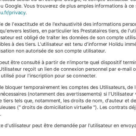
ou Google. Vous trouverez de plus amples informations à ce s
u.fr/privacy
.
le de l'exactitude et de l'exhaustivité des informations person
u'envers lestiers, en particulier les Prestataires tiers, de l'u
ilisateur est obligé de traiter les données de son compte utili
ibles à des tiers. L'utilisateur est tenu d'informer Holidu im
isation non autorisée de son compte utilisateur.
peut être consulté à partir de n'importe quel dispositif term
'Utilisateur reçoit un lien de connexion personnel par e-mail ou
tilisé pour l'inscription pour se connecter.
t de bloquer temporairement les comptes des Utilisateurs, de
nécessaires (notamment des avertissements) si l'Utilisateur 
 de tiers tels que, notamment, les droits de nom, d'auteur et
leuses (" droits de domiciliation virtuelle "). Les contrats d
.
 d'utilisateur peut être demandée par l'utilisateur en envoya