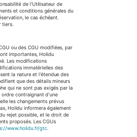
onsabilité de l'Utilisateur de
ments et conditions générales du
réservation, le cas échéant.
tiers.
es CGU ou des CGU modifiées, par
sont importantes, Holidu
é. Les modifications
difications immatérielles des
ssent la nature et l'étendue des
odifient que des détails mineurs
phe qui ne sont pas exigés par la
un ordre contraignant d'une
quelle les changements prévus
as, Holidu informera également
u rejet possible, et le droit de
ements proposés. Les CGUs
s://www.holidu.fr/gtc
.