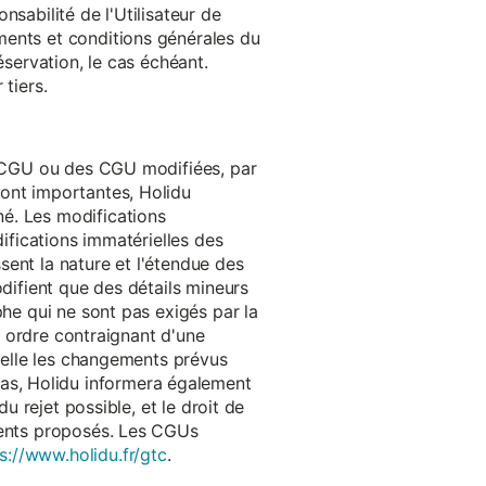
onsabilité de l'Utilisateur de
ments et conditions générales du
réservation, le cas échéant.
tiers.
es CGU ou des CGU modifiées, par
sont importantes, Holidu
é. Les modifications
difications immatérielles des
ssent la nature et l'étendue des
odifient que des détails mineurs
phe qui ne sont pas exigés par la
un ordre contraignant d'une
quelle les changements prévus
as, Holidu informera également
u rejet possible, et le droit de
ements proposés. Les CGUs
s://www.holidu.fr/gtc
.