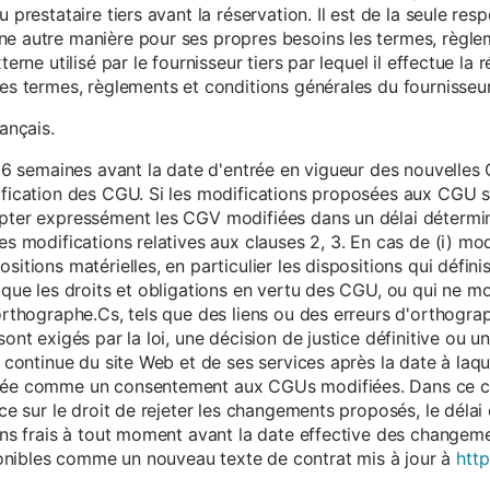
 prestataire tiers avant la réservation. Il est de la seule resp
ne autre manière pour ses propres besoins les termes, règle
terne utilisé par le fournisseur tiers par lequel il effectue la 
les termes, règlements et conditions générales du fournisseur 
rançais.
eur 6 semaines avant la date d'entrée en vigueur des nouvell
dification des CGU. Si les modifications proposées aux CGU 
epter expressément les CGV modifiées dans un délai détermin
es modifications relatives aux clauses 2, 3. En cas de (i) mo
sitions matérielles, en particulier les dispositions qui défini
i que les droits et obligations en vertu des CGU, ou qui ne m
'orthographe.Cs, tels que des liens ou des erreurs d'orthogra
sont exigés par la loi, une décision de justice définitive ou 
on continue du site Web et de ses services après la date à la
érée comme un consentement aux CGUs modifiées. Dans ce c
nce sur le droit de rejeter les changements proposés, le délai d
 sans frais à tout moment avant la date effective des chang
onibles comme un nouveau texte de contrat mis à jour à
http