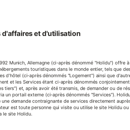
'affaires et d'utilisation
92 Munich, Allemagne (ci-après dénommé "Holidu") offre à se
hébergements touristiques dans le monde entier, tels que d
s d'hôtel (ci-après dénommés "Logement") ainsi que d'autre
nt et les Services étant ci-après dénommés conjointement "S
s tiers") et, après avoir été transmis, de demander ou de ré
e via un portail externe (ci-après dénommés "Services"). Holi
faire une demande contraignante de services directement aup
ateur est toute personne qui visite ou utilise le site Holidu o
 le site Holidu.