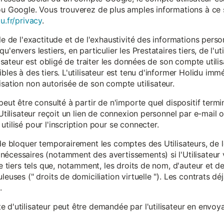
ou Google. Vous trouverez de plus amples informations à ce s
u.fr/privacy
.
le de l'exactitude et de l'exhaustivité des informations person
u'envers lestiers, en particulier les Prestataires tiers, de l'u
ilisateur est obligé de traiter les données de son compte utili
ibles à des tiers. L'utilisateur est tenu d'informer Holidu im
isation non autorisée de son compte utilisateur.
peut être consulté à partir de n'importe quel dispositif term
'Utilisateur reçoit un lien de connexion personnel par e-mail ou
tilisé pour l'inscription pour se connecter.
t de bloquer temporairement les comptes des Utilisateurs, de
nécessaires (notamment des avertissements) si l'Utilisateur 
 de tiers tels que, notamment, les droits de nom, d'auteur et
leuses (" droits de domiciliation virtuelle "). Les contrats d
.
 d'utilisateur peut être demandée par l'utilisateur en envoya