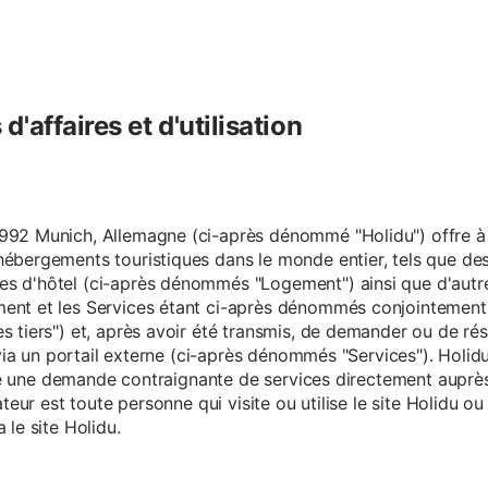
'affaires et d'utilisation
92 Munich, Allemagne (ci-après dénommé "Holidu") offre à se
hébergements touristiques dans le monde entier, tels que d
s d'hôtel (ci-après dénommés "Logement") ainsi que d'autre
nt et les Services étant ci-après dénommés conjointement "S
s tiers") et, après avoir été transmis, de demander ou de ré
e via un portail externe (ci-après dénommés "Services"). Holi
faire une demande contraignante de services directement aup
ateur est toute personne qui visite ou utilise le site Holidu o
 le site Holidu.