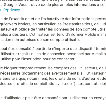
ou Google. Vous trouverez de plus amples informations à ce s
u.fr/privacy
.
le de l'exactitude et de l'exhaustivité des informations person
u'envers lestiers, en particulier les Prestataires tiers, de l'u
ilisateur est obligé de traiter les données de son compte utili
ibles à des tiers. L'utilisateur est tenu d'informer Holidu im
isation non autorisée de son compte utilisateur.
peut être consulté à partir de n'importe quel dispositif term
'Utilisateur reçoit un lien de connexion personnel par e-mail ou
tilisé pour l'inscription pour se connecter.
t de bloquer temporairement les comptes des Utilisateurs, de
nécessaires (notamment des avertissements) si l'Utilisateur 
 de tiers tels que, notamment, les droits de nom, d'auteur et
leuses (" droits de domiciliation virtuelle "). Les contrats d
.
 d'utilisateur peut être demandée par l'utilisateur en envoya