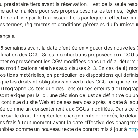
 prestataire tiers avant la réservation. Il est de la seule resp
ne autre manière pour ses propres besoins les termes, règle
terne utilisé par le fournisseur tiers par lequel il effectue la 
les termes, règlements et conditions générales du fournisseur 
rançais.
eur 6 semaines avant la date d'entrée en vigueur des nouvell
dification des CGU. Si les modifications proposées aux CGU 
epter expressément les CGV modifiées dans un délai détermin
es modifications relatives aux clauses 2, 3. En cas de (i) mo
sitions matérielles, en particulier les dispositions qui défini
i que les droits et obligations en vertu des CGU, ou qui ne m
'orthographe.Cs, tels que des liens ou des erreurs d'orthogra
sont exigés par la loi, une décision de justice définitive ou 
on continue du site Web et de ses services après la date à la
érée comme un consentement aux CGUs modifiées. Dans ce c
nce sur le droit de rejeter les changements proposés, le délai d
 sans frais à tout moment avant la date effective des chang
onibles comme un nouveau texte de contrat mis à jour à
http