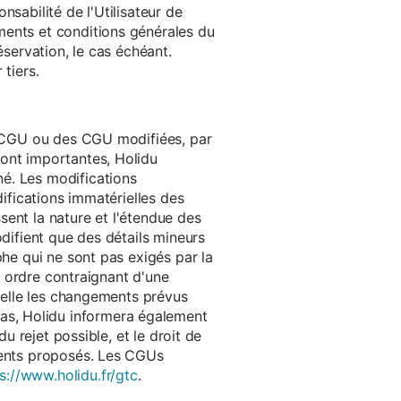
onsabilité de l'Utilisateur de
ments et conditions générales du
réservation, le cas échéant.
tiers.
es CGU ou des CGU modifiées, par
sont importantes, Holidu
é. Les modifications
difications immatérielles des
ssent la nature et l'étendue des
odifient que des détails mineurs
phe qui ne sont pas exigés par la
un ordre contraignant d'une
quelle les changements prévus
as, Holidu informera également
u rejet possible, et le droit de
ements proposés. Les CGUs
s://www.holidu.fr/gtc
.