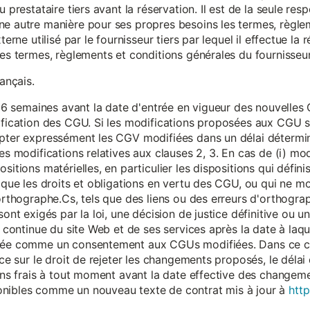
 prestataire tiers avant la réservation. Il est de la seule resp
ne autre manière pour ses propres besoins les termes, règle
terne utilisé par le fournisseur tiers par lequel il effectue la 
les termes, règlements et conditions générales du fournisseur 
rançais.
eur 6 semaines avant la date d'entrée en vigueur des nouvell
dification des CGU. Si les modifications proposées aux CGU 
epter expressément les CGV modifiées dans un délai détermin
es modifications relatives aux clauses 2, 3. En cas de (i) mo
sitions matérielles, en particulier les dispositions qui défini
i que les droits et obligations en vertu des CGU, ou qui ne m
'orthographe.Cs, tels que des liens ou des erreurs d'orthogra
sont exigés par la loi, une décision de justice définitive ou 
on continue du site Web et de ses services après la date à la
érée comme un consentement aux CGUs modifiées. Dans ce c
nce sur le droit de rejeter les changements proposés, le délai d
 sans frais à tout moment avant la date effective des chang
onibles comme un nouveau texte de contrat mis à jour à
http