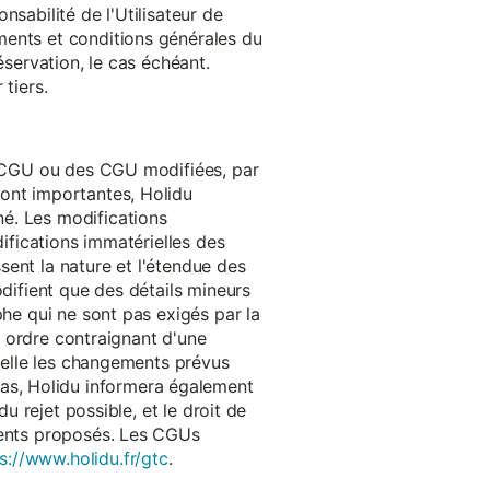
onsabilité de l'Utilisateur de
ments et conditions générales du
réservation, le cas échéant.
tiers.
es CGU ou des CGU modifiées, par
sont importantes, Holidu
é. Les modifications
difications immatérielles des
ssent la nature et l'étendue des
odifient que des détails mineurs
phe qui ne sont pas exigés par la
un ordre contraignant d'une
quelle les changements prévus
as, Holidu informera également
u rejet possible, et le droit de
ements proposés. Les CGUs
s://www.holidu.fr/gtc
.