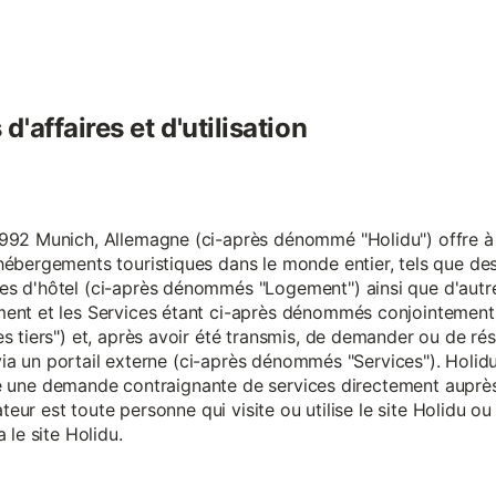
'affaires et d'utilisation
92 Munich, Allemagne (ci-après dénommé "Holidu") offre à se
hébergements touristiques dans le monde entier, tels que d
s d'hôtel (ci-après dénommés "Logement") ainsi que d'autre
nt et les Services étant ci-après dénommés conjointement "S
s tiers") et, après avoir été transmis, de demander ou de ré
e via un portail externe (ci-après dénommés "Services"). Holi
faire une demande contraignante de services directement aup
ateur est toute personne qui visite ou utilise le site Holidu o
 le site Holidu.