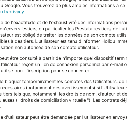
ou Google. Vous trouverez de plus amples informations à ce s
u.fr/privacy
.
le de l'exactitude et de l'exhaustivité des informations person
u'envers lestiers, en particulier les Prestataires tiers, de l'u
ilisateur est obligé de traiter les données de son compte utili
ibles à des tiers. L'utilisateur est tenu d'informer Holidu im
isation non autorisée de son compte utilisateur.
peut être consulté à partir de n'importe quel dispositif term
'Utilisateur reçoit un lien de connexion personnel par e-mail ou
tilisé pour l'inscription pour se connecter.
t de bloquer temporairement les comptes des Utilisateurs, de
nécessaires (notamment des avertissements) si l'Utilisateur 
 de tiers tels que, notamment, les droits de nom, d'auteur et
leuses (" droits de domiciliation virtuelle "). Les contrats d
.
 d'utilisateur peut être demandée par l'utilisateur en envoya