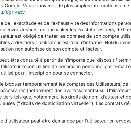
ou Google. Vous trouverez de plus amples informations à ce s
u.fr/privacy
.
le de l'exactitude et de l'exhaustivité des informations person
u'envers lestiers, en particulier les Prestataires tiers, de l'u
ilisateur est obligé de traiter les données de son compte utili
ibles à des tiers. L'utilisateur est tenu d'informer Holidu im
isation non autorisée de son compte utilisateur.
peut être consulté à partir de n'importe quel dispositif term
'Utilisateur reçoit un lien de connexion personnel par e-mail ou
tilisé pour l'inscription pour se connecter.
t de bloquer temporairement les comptes des Utilisateurs, de
nécessaires (notamment des avertissements) si l'Utilisateur 
 de tiers tels que, notamment, les droits de nom, d'auteur et
leuses (" droits de domiciliation virtuelle "). Les contrats d
.
 d'utilisateur peut être demandée par l'utilisateur en envoya