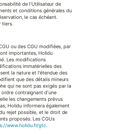
onsabilité de l'Utilisateur de
ments et conditions générales du
réservation, le cas échéant.
tiers.
es CGU ou des CGU modifiées, par
sont importantes, Holidu
é. Les modifications
difications immatérielles des
ssent la nature et l'étendue des
odifient que des détails mineurs
phe qui ne sont pas exigés par la
un ordre contraignant d'une
quelle les changements prévus
as, Holidu informera également
u rejet possible, et le droit de
ements proposés. Les CGUs
s://www.holidu.fr/gtc
.