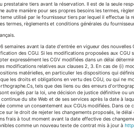
 prestataire tiers avant la réservation. Il est de la seule resp
ne autre manière pour ses propres besoins les termes, règle
terne utilisé par le fournisseur tiers par lequel il effectue la 
les termes, règlements et conditions générales du fournisseur 
rançais.
eur 6 semaines avant la date d'entrée en vigueur des nouvell
dification des CGU. Si les modifications proposées aux CGU 
epter expressément les CGV modifiées dans un délai détermin
es modifications relatives aux clauses 2, 3. En cas de (i) mo
sitions matérielles, en particulier les dispositions qui défini
i que les droits et obligations en vertu des CGU, ou qui ne m
'orthographe.Cs, tels que des liens ou des erreurs d'orthogra
sont exigés par la loi, une décision de justice définitive ou 
on continue du site Web et de ses services après la date à la
érée comme un consentement aux CGUs modifiées. Dans ce c
nce sur le droit de rejeter les changements proposés, le délai d
 sans frais à tout moment avant la date effective des chang
onibles comme un nouveau texte de contrat mis à jour à
http