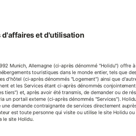
'affaires et d'utilisation
92 Munich, Allemagne (ci-après dénommé "Holidu") offre à se
hébergements touristiques dans le monde entier, tels que d
s d'hôtel (ci-après dénommés "Logement") ainsi que d'autre
nt et les Services étant ci-après dénommés conjointement "S
s tiers") et, après avoir été transmis, de demander ou de ré
e via un portail externe (ci-après dénommés "Services"). Holi
faire une demande contraignante de services directement aup
ateur est toute personne qui visite ou utilise le site Holidu o
 le site Holidu.